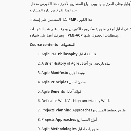
جايل
وعلي الفرق بينها وبين أنواع المشاريع الأخري . هذا الكورس مدخل
جيد لهذا الفرع من إدارة المشاريع.
لكل المقدمين علي إمتحان
PMP
، هذا الكور
مدة في آجايل أو في منهجية سكروم ، الكورس بيعرفك علي هذه الشهادات
، ويعرفك أيضا علي شهادة
PMI-ACP
ومتطلبات الحصول عليها .
Course contents المحتويات
Agile P.M.
Philosophy
فلسفة آجايل
A Brief
History
of Agile نبذة تاريخية عن آجايل
Agile
Manifesto
وثيقة آجايل
Agile
Principles
مبادئ آجايل
Agile
Benefits
فوائد آجايل
Definable Work Vs. High-uncertainty Work
Projects
Planning
Approaches طرق تخطيط المشاريع
Projects
Approaches
أنواع المشاريع
Agile
Methodologies
منهجيات آجايل