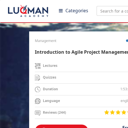
Categories
Management
Introduction to Agile Project Manageme
Lectures
Quizzes
1:53
Duration
engl
Language
Reviews (244)
Fr