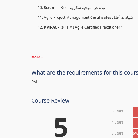
Scrum
in Brief نبذة عن منهجية سكروم
Agile Project Management
Certificates
شهادات أجايل
PMI-ACP ® “
PMI Agile Certified Practitioner “
More
What are the requirements for this cour
PM
Course Review
5 Stars
5
4 Stars
3 Stars
6