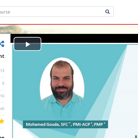
Play
nt
Video
13
0
:10
ish
ee