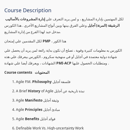
Course Description
لكل المهتمين بإدارة المشاريع ، و لمن يريد التعرف علي
إدارة المشروعات بالأساليب
الرشيقة (المرنة) آجايل
وعلي الفرق بينها وبين أنواع المشاريع الأخري . هذا الكورس
مدخل جيد لهذا الفرع من إدارة المشاريع.
لكل المقدمين علي إمتحان
PMP
، هذا الكور
الكورس به معلومات كتيرة وقوية ، تصلح أن تكون بداية رائعة لمن يريد أن يحصل علي
شهادة دولية معتمدة في آجايل أو في منهجية سكروم ، الكورس بيعرفك علي هذه
الشهادات ، ويعرفك أيضا علي شهادة
PMI-ACP
ومتطلبات الحصول عليها .
Course contents المحتويات
Agile P.M.
Philosophy
فلسفة آجايل
A Brief
History
of Agile نبذة تاريخية عن آجايل
Agile
Manifesto
وثيقة آجايل
Agile
Principles
مبادئ آجايل
Agile
Benefits
فوائد آجايل
Definable Work Vs. High-uncertainty Work