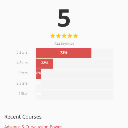
5
244 Reviews
5 Stars
72%
4 Stars
22%
3 Stars
6%
2 Stars
0%
1 Star
0%
Recent Courses
Advance S-Curve using Power