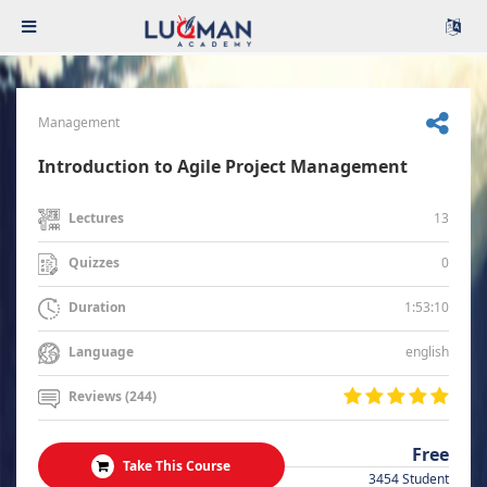
Management
Introduction to Agile Project Management
13
Lectures
0
Quizzes
1:53:10
Duration
english
Language
Reviews (244)
Free
Take This Course
3454 Student