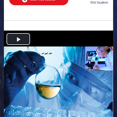
954 Student
.
Play
Video