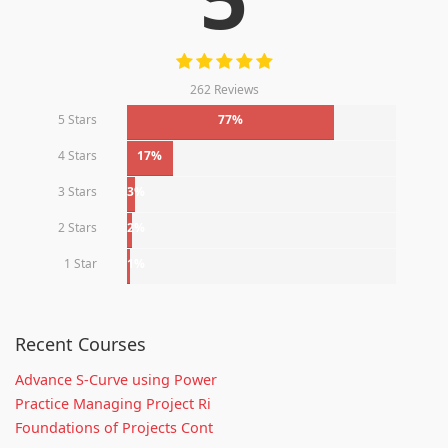
262 Reviews
5 Stars
77%
4 Stars
17%
3 Stars
3%
2 Stars
2%
1 Star
1%
Recent Courses
Advance S-Curve using Power
Practice Managing Project Ri
Foundations of Projects Cont