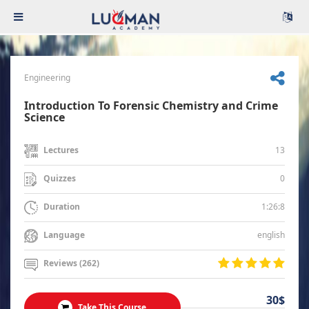
Engineering
Introduction To Forensic Chemistry and Crime
Science
13
Lectures
0
Quizzes
1:26:8
Duration
english
Language
Reviews (262)
30$
Take This Course