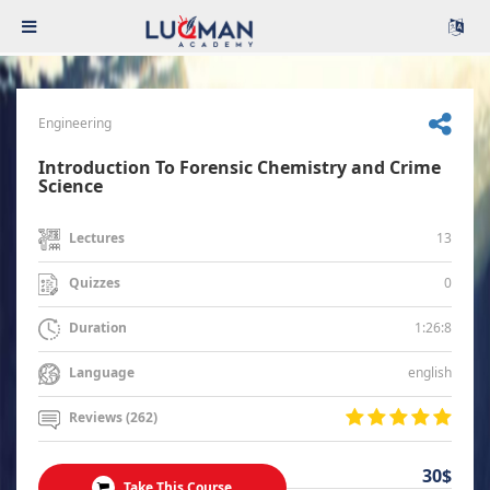
Engineering
Introduction To Forensic Chemistry and Crime
Science
13
Lectures
0
Quizzes
1:26:8
Duration
english
Language
Reviews (262)
30$
Take This Course