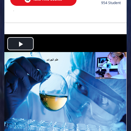
954 Student
.
Play
Video