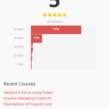
262 Reviews
5 Stars
77%
4 Stars
17%
3 Stars
3%
2 Stars
2%
1 Star
1%
Recent Courses
Advance S-Curve using Power
Practice Managing Project Ri
Foundations of Projects Cont