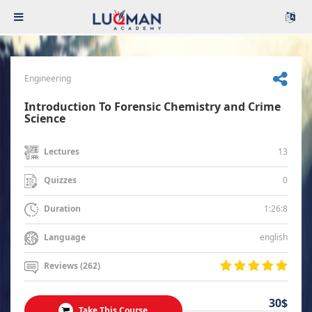
Engineering
Introduction To Forensic Chemistry and Crime
Science
13
Lectures
0
Quizzes
1:26:8
Duration
english
Language
Reviews (262)
30$
Take This Course