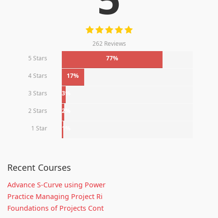
262 Reviews
5 Stars
77%
4 Stars
17%
3 Stars
3%
2 Stars
2%
1 Star
1%
Recent Courses
Advance S-Curve using Power
Practice Managing Project Ri
Foundations of Projects Cont