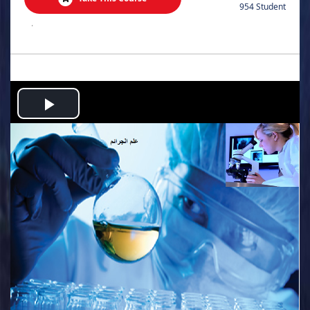
954 Student
.
Play
Video