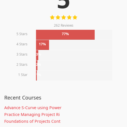
262 Reviews
5 Stars
77%
4 Stars
17%
3 Stars
3%
2 Stars
2%
1 Star
1%
Recent Courses
Advance S-Curve using Power
Practice Managing Project Ri
Foundations of Projects Cont