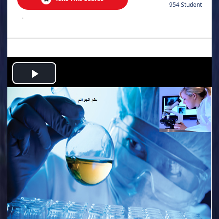
954 Student
.
Play
Video