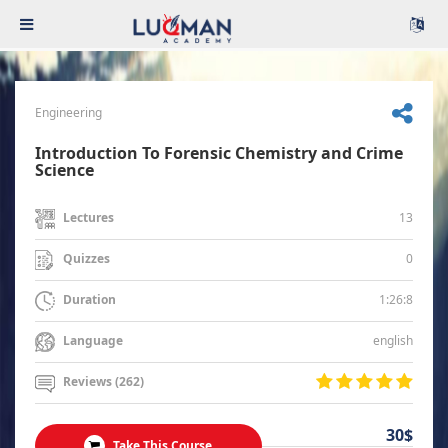
Engineering
Introduction To Forensic Chemistry and Crime
Science
13
Lectures
0
Quizzes
1:26:8
Duration
english
Language
Reviews (262)
30$
Take This Course