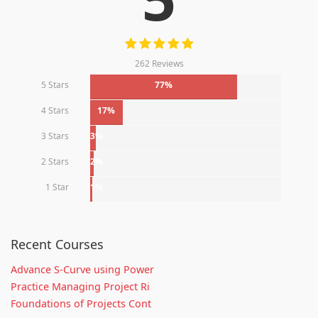
262 Reviews
5 Stars
77%
4 Stars
17%
3 Stars
3%
2 Stars
2%
1 Star
1%
Recent Courses
Advance S-Curve using Power
Practice Managing Project Ri
Foundations of Projects Cont