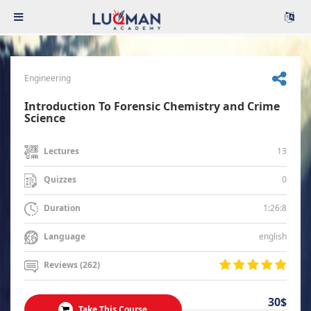
Engineering
Introduction To Forensic Chemistry and Crime
Science
13
Lectures
0
Quizzes
1:26:8
Duration
english
Language
Reviews (262)
30$
Take This Course