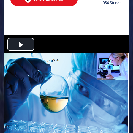
954 Student
.
Play
Video