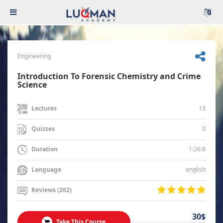
Engineering
Introduction To Forensic Chemistry and Crime
Science
13
Lectures
0
Quizzes
1:26:8
Duration
english
Language
Reviews (262)
30$
Take This Course