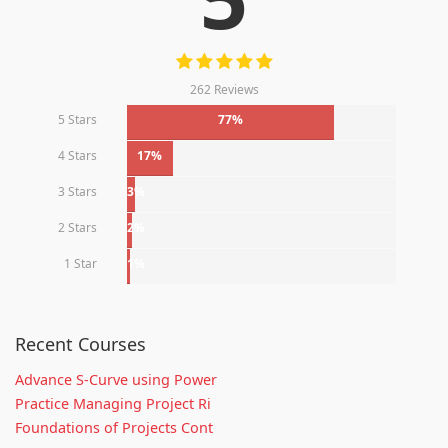
262 Reviews
5 Stars
77%
4 Stars
17%
3 Stars
3%
2 Stars
2%
1 Star
1%
Recent Courses
Advance S-Curve using Power
Practice Managing Project Ri
Foundations of Projects Cont