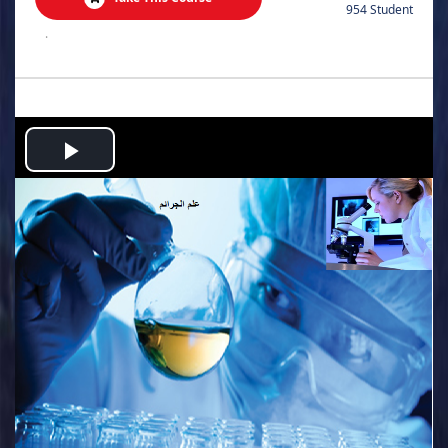
954 Student
.
Play
Video