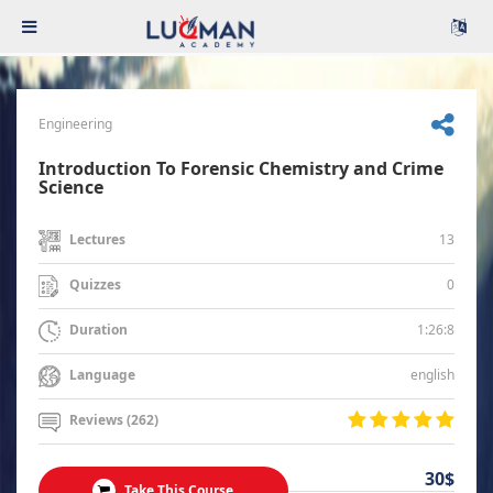
Engineering
Introduction To Forensic Chemistry and Crime
Science
13
Lectures
0
Quizzes
1:26:8
Duration
english
Language
Reviews (262)
30$
Take This Course