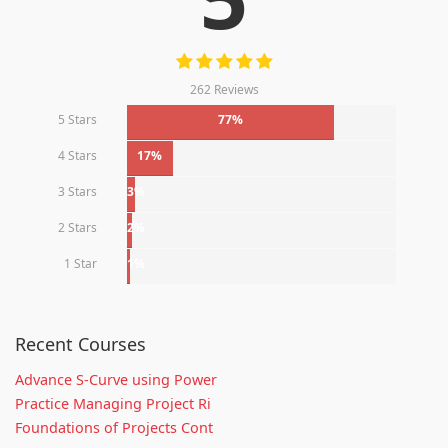
262 Reviews
5 Stars
77%
4 Stars
17%
3 Stars
3%
2 Stars
2%
1 Star
1%
Recent Courses
Advance S-Curve using Power
Practice Managing Project Ri
Foundations of Projects Cont