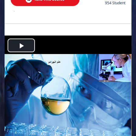
954 Student
.
Play
Video