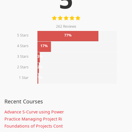
262 Reviews
5 Stars
77%
4 Stars
17%
3 Stars
3%
2 Stars
2%
1 Star
1%
Recent Courses
Advance S-Curve using Power
Practice Managing Project Ri
Foundations of Projects Cont