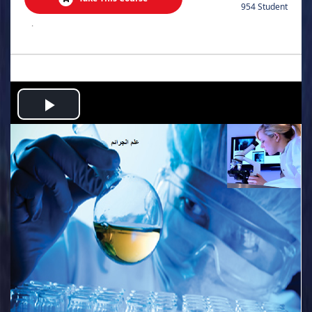
954 Student
.
Play
Video