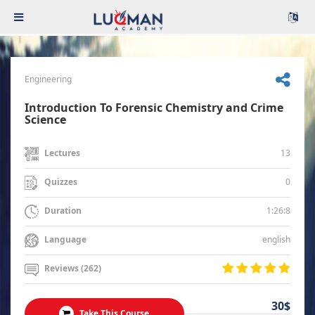
Engineering
Introduction To Forensic Chemistry and Crime
Science
13
Lectures
0
Quizzes
1:26:8
Duration
english
Language
Reviews (262)
30$
Take This Course