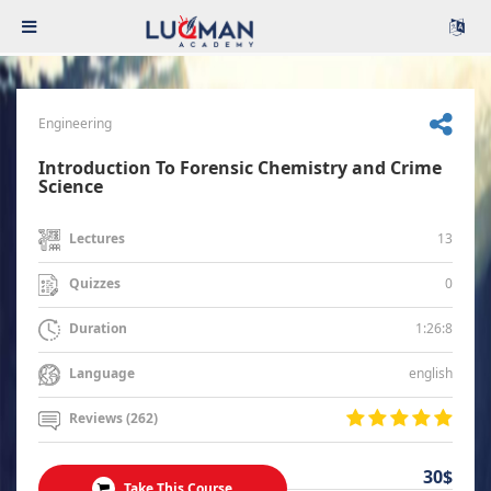
Engineering
Introduction To Forensic Chemistry and Crime
Science
13
Lectures
0
Quizzes
1:26:8
Duration
english
Language
Reviews (262)
30$
Take This Course