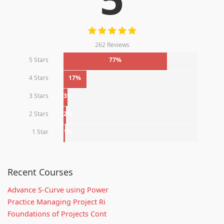
262 Reviews
5 Stars
77%
4 Stars
17%
3 Stars
3%
2 Stars
2%
1 Star
1%
Recent Courses
Advance S-Curve using Power
Practice Managing Project Ri
Foundations of Projects Cont