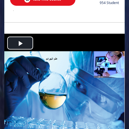
954 Student
.
Play
Video