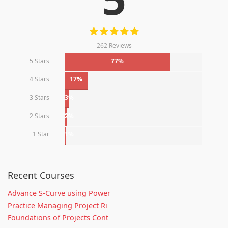
262 Reviews
5 Stars
77%
4 Stars
17%
3 Stars
3%
2 Stars
2%
1 Star
1%
Recent Courses
Advance S-Curve using Power
Practice Managing Project Ri
Foundations of Projects Cont