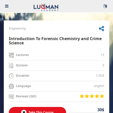
Engineering
Introduction To Forensic Chemistry and Crime
Science
13
Lectures
0
Quizzes
1:26:8
Duration
english
Language
Reviews (262)
30$
Take This Course