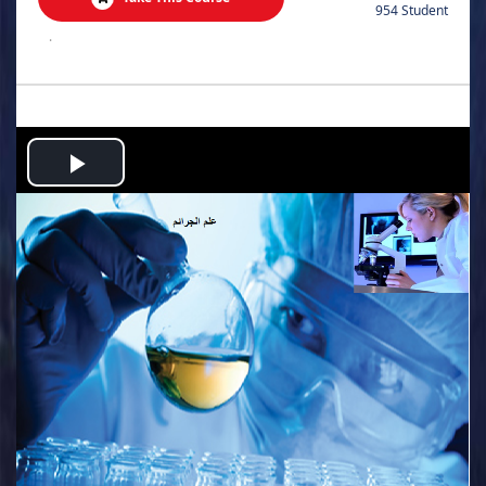
954 Student
.
Play
Video