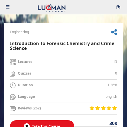
Engineering
Introduction To Forensic Chemistry and Crime
Science
13
Lectures
0
Quizzes
1:26:8
Duration
english
Language
Reviews (262)
30$
Take This Course