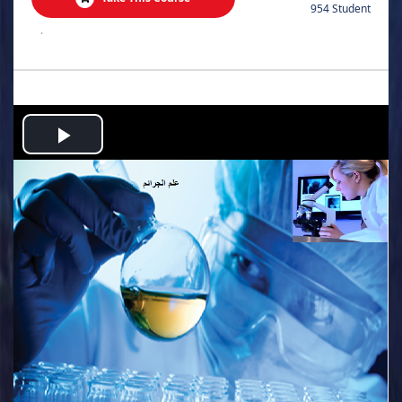
954 Student
.
Play
Video