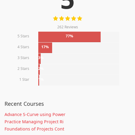
262 Reviews
5 Stars
77%
4 Stars
17%
3 Stars
3%
2 Stars
2%
1 Star
1%
Recent Courses
Advance S-Curve using Power
Practice Managing Project Ri
Foundations of Projects Cont