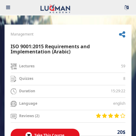
Management
ISO 9001:2015 Requirements and
Implementation (Arabic)
59
Lectures
8
Quizzes
15:29:22
Duration
english
Language
Reviews (2)
20$
Take This Course