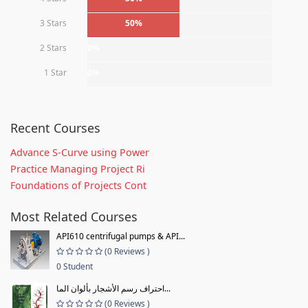
3 Stars
50%
2 Stars
0%
1 Star
0%
Recent Courses
Advance S-Curve using Power
Practice Managing Project Ri
Foundations of Projects Cont
Most Related Courses
API610 centrifugal pumps & API...
(0 Reviews )
0 Student
احتراف رسم الأشجار بألوان الما...
(0 Reviews )