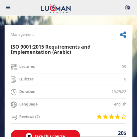
Management
ISO 9001:2015 Requirements and
Implementation (Arabic)
59
Lectures
8
Quizzes
15:29:22
Duration
english
Language
Reviews (2)
20$
Take This Course