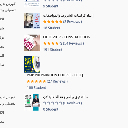
كورس تدريب
9 Student
تفصيلي و تطبيق
إعداد كراسات الشروط والمواصفات
الا
(2 Reviews )
18 Student
شرح
FIDIC 2017 - CONSTRUCTION
توف
(54 Reviews )
تحد
191 Student
الم
تطبيق
PMP PREPARATION COURSE - ECO J...
(27 Reviews )
166 Student
التدقيق والمراجعة الداخلية لأن...
كورس تدريب
(0 Reviews )
تفصيلي و تطبيق
0 Student
الال
تحد