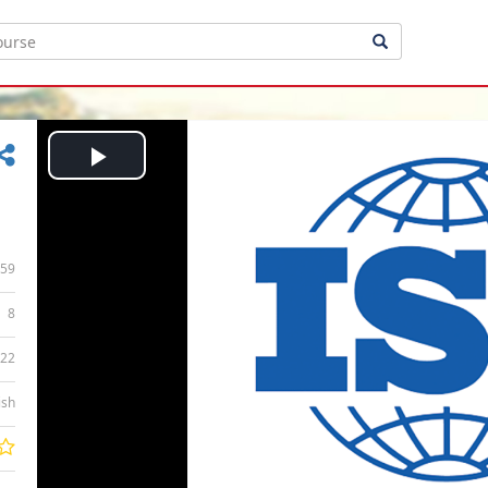
Play
Video
59
8
:22
ish