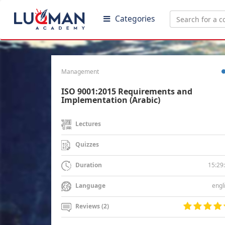
Categories
Management
ISO 9001:2015 Requirements and
Implementation (Arabic)
Lectures
Quizzes
15:29
Duration
engl
Language
Reviews (2)