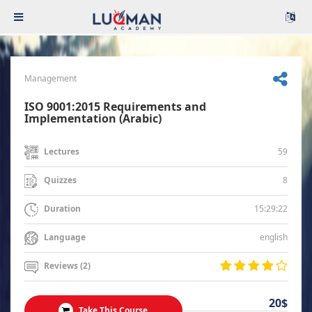
Management
ISO 9001:2015 Requirements and
Implementation (Arabic)
59
Lectures
8
Quizzes
15:29:22
Duration
english
Language
Reviews (2)
20$
Take This Course