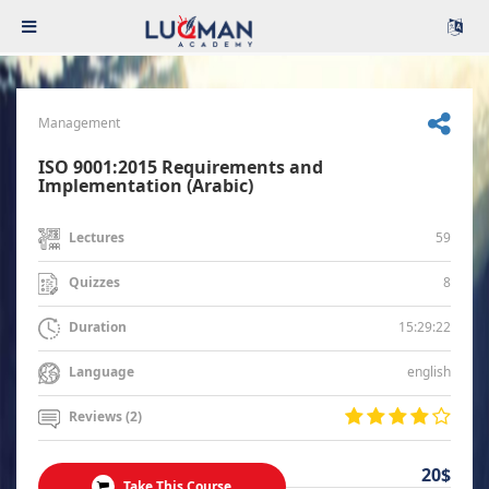
Management
ISO 9001:2015 Requirements and
Implementation (Arabic)
59
Lectures
8
Quizzes
15:29:22
Duration
english
Language
Reviews (2)
20$
Take This Course