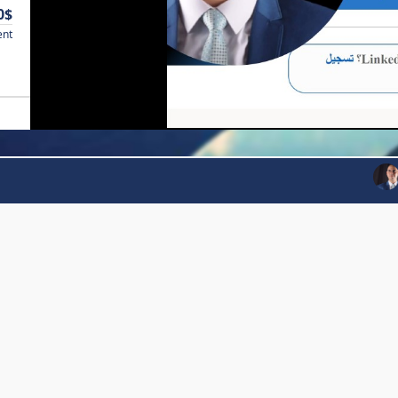
0$
ent