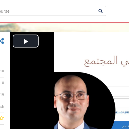
Play
Video
10
0
:19
ish