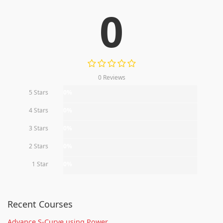
0
0 Reviews
5 Stars
0%
4 Stars
0%
3 Stars
0%
2 Stars
0%
1 Star
0%
Recent Courses
Advance S-Curve using Power