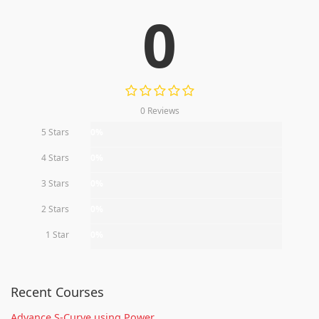
0
0 Reviews
5 Stars
0%
4 Stars
0%
3 Stars
0%
2 Stars
0%
1 Star
0%
Recent Courses
Advance S-Curve using Power