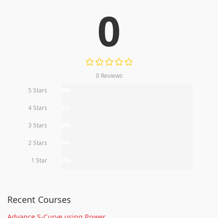
0
0 Reviews
5 Stars
0%
4 Stars
0%
3 Stars
0%
2 Stars
0%
1 Star
0%
Recent Courses
Advance S-Curve using Power