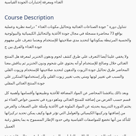
الغذاء ومعرفة إختبارات الجودة القياسية
Course Description
تتناول دورة " جودة الصناعات الغذائية وتحاليل مكونات الغذاء " دراسة نظرية وعملية
بواقع 73 محاضرة مسجلة في مجال جودة الأغذية والتحاليل الكيميائية والبيولوجية
والحسية المرتبطة بمكوناتها لتحديد مدي صلاحيتها للإستخدام وبعدما نتعرف علي مفهوم
جودة الغذاء والفرق بين ج
ولا يخفي علينا أيضا التعرف علي طرق كشف لحوم ودهون الخنزير لمعرفة هل المنتج
الغذائي حلال وصالح للإستخدام أو أنه يحتوي علي شحوم ودون الخنزير ثم يناقش معنا
المحاضر طرق تحاليل جودة الزيوت والدهون لتحديد صلاحيتها للإستخدام وزيوت القلي
والسبب في تغيير لونها ومتي يجب تغيير زيوت القلي وأثر إستخدامها المتكرر علي
جودة المنتج الغذائي المقلي
وبعد ذالك يناقشنا المحاضر عن المواد المضافة للأغذية وطبيعتها وأقسامها وأهمية كل
قسم حسب الغرض من إضافته للمنتج الغذائي وماهو دورة في تحسين خواص الغذاء ثم
يختم الدورة التدريبية بحديثه عن المواد الملونة في الأغذية وأمثلة علي الصبغات والغرض
من إضافتها وتركيبها الكيميائي والعوامل التي تؤثر فيها وكيف يمكن تحديد تركيزاتها
للتأكد من أنها تخضع للمواصفات القياسية وفي حدود الإطار المسموح به بما يحقق رغبة
العميل
الدورة تساعد الخريجين والطلاب والعاملين والمهتمين بالعمل في مجال رقابة جودة