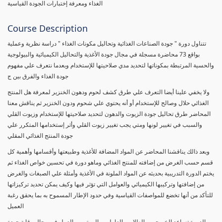
الغذاء ومعرفة إختبارات الجودة القياسية
Course Description
تتناول دورة " جودة الصناعات الغذائية وتحاليل مكونات الغذاء " دراسة نظرية وعملية
بواقع 73 محاضرة مسجلة في مجال جودة الأغذية والتحاليل الكيميائية والبيولوجية
والحسية المرتبطة بمكوناتها لتحديد مدي صلاحيتها للإستخدام وبعدما نتعرف علي مفهوم
جودة الغذاء والفرق بين ج
ولا يخفي علينا أيضا التعرف علي طرق كشف لحوم ودهون الخنزير لمعرفة هل المنتج
الغذائي حلال وصالح للإستخدام أو أنه يحتوي علي شحوم ودون الخنزير ثم يناقش معنا
المحاضر طرق تحاليل جودة الزيوت والدهون لتحديد صلاحيتها للإستخدام وزيوت القلي
والسبب في تغيير لونها ومتي يجب تغيير زيوت القلي وأثر إستخدامها المتكرر علي
جودة المنتج الغذائي المقلي
وبعد ذالك يناقشنا المحاضر عن المواد المضافة للأغذية وطبيعتها وأقسامها وأهمية كل
قسم حسب الغرض من إضافته للمنتج الغذائي وماهو دورة في تحسين خواص الغذاء ثم
يختم الدورة التدريبية بحديثه عن المواد الملونة في الأغذية وأمثلة علي الصبغات والغرض
من إضافتها وتركيبها الكيميائي والعوامل التي تؤثر فيها وكيف يمكن تحديد تركيزاتها
للتأكد من أنها تخضع للمواصفات القياسية وفي حدود الإطار المسموح به بما يحقق رغبة
العميل
الدورة تساعد الخريجين والطلاب والعاملين والمهتمين بالعمل في مجال رقابة جودة