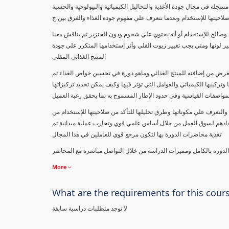
لصناعات الغذائية وتحاليل مكونات الغذاء " دراسة نظرية وعملية بواقع 73 محاضرة مسجلة في مجال جودة الأغذية والتحاليل الكيميائية والبيولوجية والحسية
صلاحيتها للإستخدام وبعدما نتعرف علي مفهوم جودة الغذاء والفرق بين ج
وصالح للإستخدام أو أنه يحتوي علي شحوم ودون الخنزير ثم يناقش معنا
 لونها ومتي يجب تغيير زيوت القلي وأثر إستخدامها المتكرر علي جودة
المنتج الغذائي المقلي
لغرض من إضافته للمنتج الغذائي وماهو دورة في تحسين خواص الغذاء ثم
 وتركيبها الكيميائي والعوامل التي تؤثر فيها وكيف يمكن تحديد تركيزاتها
لمواصفات القياسية وفي حدود الإطار المسموح به بما يحقق رغبة العميل
والتعرف علي مكوناتها وطرق تحليلها للتأكد من صلاحيتها للإستخدام من
طلابنا ومتابعينا في 97 دولة علي مستوي العالم لإعدادهم لسوق العمل من خلال أساس علمي قوي وتجارب عملية ميدانية تم
تغذية محاضرات الدورة بها لتكون مرجع قوي للعاملين في هذا المجال
 الدورة بالكامل ومميزات الدراسة من خلال التواصل مباشرة مع المحاضر
More
What are the requirements for this cour
لا توجد متطلبات دراسية سابقة