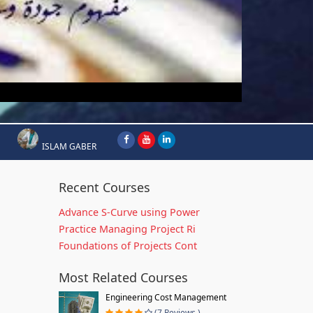
ISLAM GABER
Recent Courses
Advance S-Curve using Power
Practice Managing Project Ri
Foundations of Projects Cont
Most Related Courses
Engineering Cost Management
(7 Reviews )