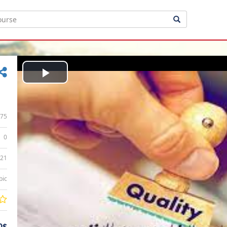
Play
Video
75
0
:21
bic
0$