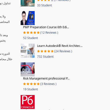
33 Student
ولا ي
المحاضر 
PMP Preparation Course 6th Edi...
(12 Reviews )
وبعد ذ
52 Student
يختم 
Learn Autodesk® Revit Architec...
(24 Reviews )
الدورة ت
732 Student
Risk Management professional P...
(3 Reviews )
19 Student