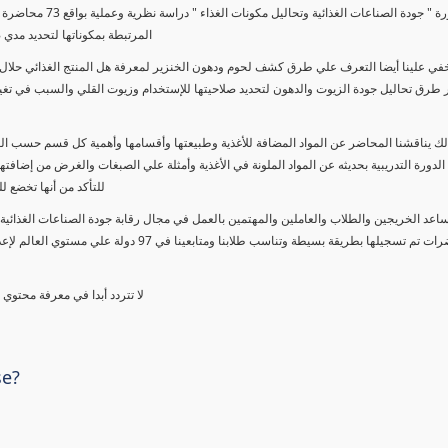
تتناول دورة " جودة ا
المرتبطة بمكوناتها لتحديد مدي 
خفي علينا أيضا التعرف علي طرق كشف لحوم ودهون الخنزير لمعرفة هل المنتج الغذائي حلال 
طرق تحاليل جودة الزيوت والدهون لتحديد صلاحيتها للإستخدام وزيوت القلي والسبب في تغيير
الك يناقشنا المحاضر عن المواد المضافة للأغذية وطبيعتها وأقسامها وأهمية كل قسم حسب ا
الدورة التدريبية بحديثه عن المواد الملونة في الأغذية وأمثلة علي الصبغات والغرض من إضافتها
للتأكد من أنها تخضع ل
ساعد الخريجين والطلاب والعاملين والمهتمين بالعمل في مجال رقابة جودة الصناعات الغذائية 
خلال محاضرات تم تسجيلها بطريقة بسيطة وتناسب 
لا تتردد أبدا في معرفة محتوي
se?