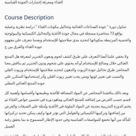
الغذاء ومعرفة إختبارات الجودة القياسية
Course Description
تتناول دورة " جودة الصناعات الغذائية وتحاليل مكونات الغذاء " دراسة نظرية وعملية
بواقع 73 محاضرة مسجلة في مجال جودة الأغذية والتحاليل الكيميائية والبيولوجية
والحسية المرتبطة بمكوناتها لتحديد مدي صلاحيتها للإستخدام وبعدما نتعرف علي مفهوم
جودة الغذاء والفرق بين ج
ولا يخفي علينا أيضا التعرف علي طرق كشف لحوم ودهون الخنزير لمعرفة هل المنتج
الغذائي حلال وصالح للإستخدام أو أنه يحتوي علي شحوم ودون الخنزير ثم يناقش معنا
المحاضر طرق تحاليل جودة الزيوت والدهون لتحديد صلاحيتها للإستخدام وزيوت القلي
والسبب في تغيير لونها ومتي يجب تغيير زيوت القلي وأثر إستخدامها المتكرر علي
جودة المنتج الغذائي المقلي
وبعد ذالك يناقشنا المحاضر عن المواد المضافة للأغذية وطبيعتها وأقسامها وأهمية كل
قسم حسب الغرض من إضافته للمنتج الغذائي وماهو دورة في تحسين خواص الغذاء ثم
يختم الدورة التدريبية بحديثه عن المواد الملونة في الأغذية وأمثلة علي الصبغات والغرض
من إضافتها وتركيبها الكيميائي والعوامل التي تؤثر فيها وكيف يمكن تحديد تركيزاتها
للتأكد من أنها تخضع للمواصفات القياسية وفي حدود الإطار المسموح به بما يحقق رغبة
العميل
الدورة تساعد الخريجين والطلاب والعاملين والمهتمين بالعمل في مجال رقابة جودة