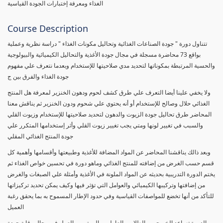
الغذاء ومعرفة إختبارات الجودة القياسية
Course Description
تتناول دورة " جودة الصناعات الغذائية وتحاليل مكونات الغذاء " دراسة نظرية وعملية
بواقع 73 محاضرة مسجلة في مجال جودة الأغذية والتحاليل الكيميائية والبيولوجية
والحسية المرتبطة بمكوناتها لتحديد مدي صلاحيتها للإستخدام وبعدما نتعرف علي مفهوم
جودة الغذاء والفرق بين ج
ولا يخفي علينا أيضا التعرف علي طرق كشف لحوم ودهون الخنزير لمعرفة هل المنتج
الغذائي حلال وصالح للإستخدام أو أنه يحتوي علي شحوم ودون الخنزير ثم يناقش معنا
المحاضر طرق تحاليل جودة الزيوت والدهون لتحديد صلاحيتها للإستخدام وزيوت القلي
والسبب في تغيير لونها ومتي يجب تغيير زيوت القلي وأثر إستخدامها المتكرر علي
جودة المنتج الغذائي المقلي
وبعد ذالك يناقشنا المحاضر عن المواد المضافة للأغذية وطبيعتها وأقسامها وأهمية كل
قسم حسب الغرض من إضافته للمنتج الغذائي وماهو دورة في تحسين خواص الغذاء ثم
يختم الدورة التدريبية بحديثه عن المواد الملونة في الأغذية وأمثلة علي الصبغات والغرض
من إضافتها وتركيبها الكيميائي والعوامل التي تؤثر فيها وكيف يمكن تحديد تركيزاتها
للتأكد من أنها تخضع للمواصفات القياسية وفي حدود الإطار المسموح به بما يحقق رغبة
العميل
الدورة تساعد الخريجين والطلاب والعاملين والمهتمين بالعمل في مجال رقابة جودة