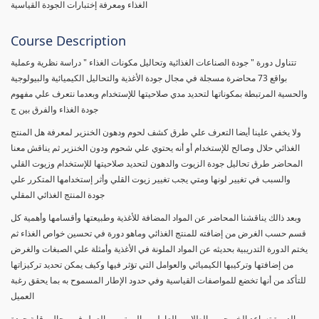
الغذاء ومعرفة إختبارات الجودة القياسية
Course Description
تتناول دورة " جودة الصناعات الغذائية وتحاليل مكونات الغذاء " دراسة نظرية وعملية
بواقع 73 محاضرة مسجلة في مجال جودة الأغذية والتحاليل الكيميائية والبيولوجية
والحسية المرتبطة بمكوناتها لتحديد مدي صلاحيتها للإستخدام وبعدما نتعرف علي مفهوم
جودة الغذاء والفرق بين ج
ولا يخفي علينا أيضا التعرف علي طرق كشف لحوم ودهون الخنزير لمعرفة هل المنتج
الغذائي حلال وصالح للإستخدام أو أنه يحتوي علي شحوم ودون الخنزير ثم يناقش معنا
المحاضر طرق تحاليل جودة الزيوت والدهون لتحديد صلاحيتها للإستخدام وزيوت القلي
والسبب في تغيير لونها ومتي يجب تغيير زيوت القلي وأثر إستخدامها المتكرر علي
جودة المنتج الغذائي المقلي
وبعد ذالك يناقشنا المحاضر عن المواد المضافة للأغذية وطبيعتها وأقسامها وأهمية كل
قسم حسب الغرض من إضافته للمنتج الغذائي وماهو دورة في تحسين خواص الغذاء ثم
يختم الدورة التدريبية بحديثه عن المواد الملونة في الأغذية وأمثلة علي الصبغات والغرض
من إضافتها وتركيبها الكيميائي والعوامل التي تؤثر فيها وكيف يمكن تحديد تركيزاتها
للتأكد من أنها تخضع للمواصفات القياسية وفي حدود الإطار المسموح به بما يحقق رغبة
العميل
الدورة تساعد الخريجين والطلاب والعاملين والمهتمين بالعمل في مجال رقابة جودة