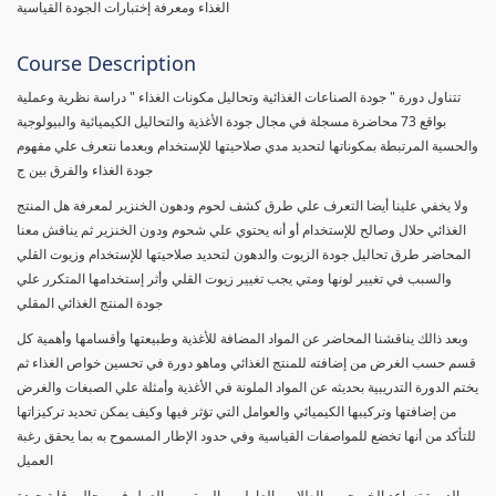
الغذاء ومعرفة إختبارات الجودة القياسية
Course Description
تتناول دورة " جودة الصناعات الغذائية وتحاليل مكونات الغذاء " دراسة نظرية وعملية
بواقع 73 محاضرة مسجلة في مجال جودة الأغذية والتحاليل الكيميائية والبيولوجية
والحسية المرتبطة بمكوناتها لتحديد مدي صلاحيتها للإستخدام وبعدما نتعرف علي مفهوم
جودة الغذاء والفرق بين ج
ولا يخفي علينا أيضا التعرف علي طرق كشف لحوم ودهون الخنزير لمعرفة هل المنتج
الغذائي حلال وصالح للإستخدام أو أنه يحتوي علي شحوم ودون الخنزير ثم يناقش معنا
المحاضر طرق تحاليل جودة الزيوت والدهون لتحديد صلاحيتها للإستخدام وزيوت القلي
والسبب في تغيير لونها ومتي يجب تغيير زيوت القلي وأثر إستخدامها المتكرر علي
جودة المنتج الغذائي المقلي
وبعد ذالك يناقشنا المحاضر عن المواد المضافة للأغذية وطبيعتها وأقسامها وأهمية كل
قسم حسب الغرض من إضافته للمنتج الغذائي وماهو دورة في تحسين خواص الغذاء ثم
يختم الدورة التدريبية بحديثه عن المواد الملونة في الأغذية وأمثلة علي الصبغات والغرض
من إضافتها وتركيبها الكيميائي والعوامل التي تؤثر فيها وكيف يمكن تحديد تركيزاتها
للتأكد من أنها تخضع للمواصفات القياسية وفي حدود الإطار المسموح به بما يحقق رغبة
العميل
الدورة تساعد الخريجين والطلاب والعاملين والمهتمين بالعمل في مجال رقابة جودة