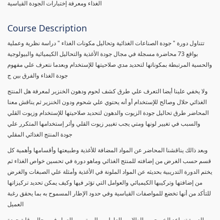
الغذاء ومعرفة إختبارات الجودة القياسية
Course Description
تتناول دورة " جودة الصناعات الغذائية وتحاليل مكونات الغذاء " دراسة نظرية وعملية
بواقع 73 محاضرة مسجلة في مجال جودة الأغذية والتحاليل الكيميائية والبيولوجية
والحسية المرتبطة بمكوناتها لتحديد مدي صلاحيتها للإستخدام وبعدما نتعرف علي مفهوم
جودة الغذاء والفرق بين ج
ولا يخفي علينا أيضا التعرف علي طرق كشف لحوم ودهون الخنزير لمعرفة هل المنتج
الغذائي حلال وصالح للإستخدام أو أنه يحتوي علي شحوم ودون الخنزير ثم يناقش معنا
المحاضر طرق تحاليل جودة الزيوت والدهون لتحديد صلاحيتها للإستخدام وزيوت القلي
والسبب في تغيير لونها ومتي يجب تغيير زيوت القلي وأثر إستخدامها المتكرر علي
جودة المنتج الغذائي المقلي
وبعد ذالك يناقشنا المحاضر عن المواد المضافة للأغذية وطبيعتها وأقسامها وأهمية كل
قسم حسب الغرض من إضافته للمنتج الغذائي وماهو دورة في تحسين خواص الغذاء ثم
يختم الدورة التدريبية بحديثه عن المواد الملونة في الأغذية وأمثلة علي الصبغات والغرض
من إضافتها وتركيبها الكيميائي والعوامل التي تؤثر فيها وكيف يمكن تحديد تركيزاتها
للتأكد من أنها تخضع للمواصفات القياسية وفي حدود الإطار المسموح به بما يحقق رغبة
العميل
الدورة تساعد الخريجين والطلاب والعاملين والمهتمين بالعمل في مجال رقابة جودة