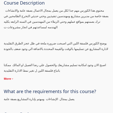
Course Description
محتوي هذا الكورس مهم جدا لكل من يعمل بمجال الاعمال بصفة عامة والانشاءات
بصفة خاصة من مديرين مشاريع ومهندسين تنفيذيين وحتي حديثي التخرج الطامحين في
ترك بصمتهم بمواقع عملهم وحتي الزملاء من المهندسين في السنه الرابعه بكليه
الهندسه لمساعدتهم في انجاز مشروعات ت
يوضح الكورس فلسفة اللين التي اصبحت ضرورة ملحة في ظل عجز الطرق التقليدية
لادارة المشاريع عن تسليمها بالوقت والقيمة المحددة بالاضافة الي وجود ضعف بالجودة
اصبح الان وجود امكانبة تسليم مشاريعك والحصول علي رضا العميل او المالك ممكنا
باتباع فلسفة اللين ل تغير نمط الادارة التقليدية
More
What are the requirements for this course?
يعمل بمجال الإنشاءات ومهتم بإدارة المشاريع بصفة عامة