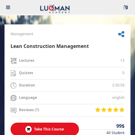
Management
Lean Construction Management
13
Lectures
0
Quizzes
3:30:58
Duration
english
Language
Reviews (7)
99$
Take This Course
40 Student