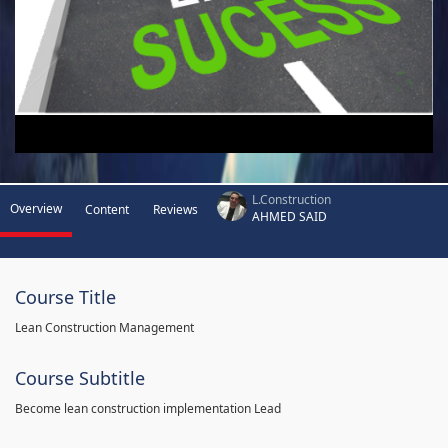
L.Construction
Overview
Content
Reviews
AHMED SAID
Course Title
Lean Construction Management
Course Subtitle
Become lean construction implementation Lead