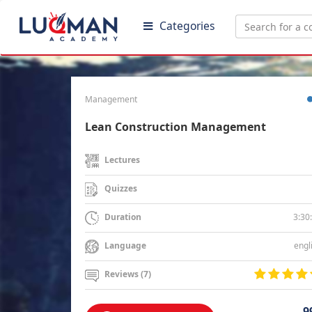
Categories
Management
Lean Construction Management
Lectures
Quizzes
3:30
Duration
engl
Language
Reviews (7)
9