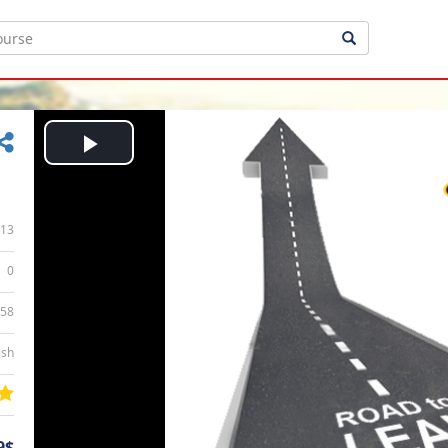
Play
Video
13
0
:58
ish
9$