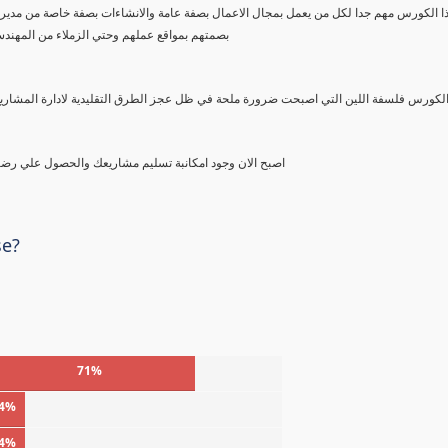
بصمتهم بمواقع عملهم وحتي الزملاء من المهند
اصبح الان وجود امكانبة تسليم مشاريعك والحصول علي رضا العميل او المالك ممكنا باتباع فلسفة اللين ل تغير نمط الادارة التقليدية
se?
71%
4%
4%