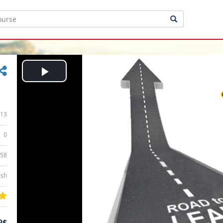
Play
Video
13
0
:58
ish
9$