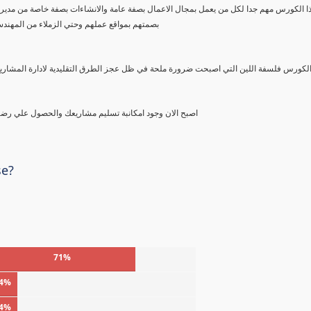
بصمتهم بمواقع عملهم وحتي الزملاء من المهند
اصبح الان وجود امكانبة تسليم مشاريعك والحصول علي رضا العميل او المالك ممكنا باتباع فلسفة اللين ل تغير نمط الادارة التقليدية
se?
71%
4%
4%