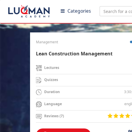
Categories
Management
Lean Construction Management
Lectures
Quizzes
3:30
Duration
engl
Language
Reviews (7)
9