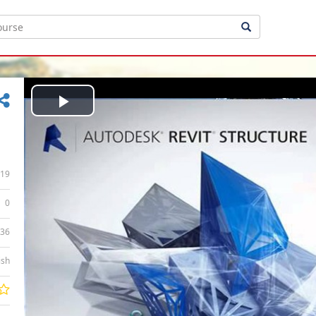
Play
Video
19
0
:36
ish