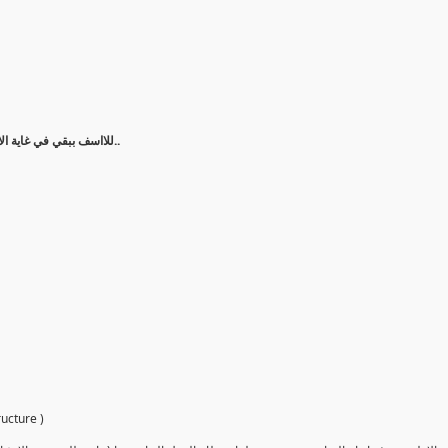
للااسف ببقي في غاية الاسف لما الاقي مهندس عارف يعني ايه اوتوكاد وميعرفش عني ايه ريفيت..
والله العظيم اتصلو بيا مكتب من الكو