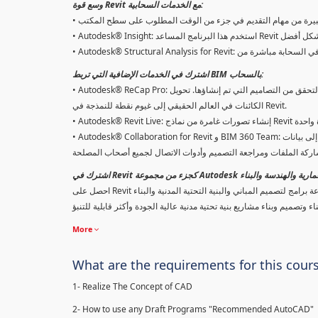
وسع قوة Revit مع الخدمات السحابية:
ت كبيرة من مهام التقديم في جزء من الوقت المطلوب على سطح المكتب
الأداء البيئي بشكل أفضل
اشترك في الخدمات الإضافية التي تربط BIM بالسحاب:
• Autodesk® ReCap Pro: استخدم المسح الضوئي بالليزر لالتقاط الواقع والمسح التصويري لفهم الظروف الحالية بشكل أفضل والتحقق من التصاميم التي تم إنشاؤها. تحويل
الكائنات في العالم الحقيقي إلى غيوم نقطة للنمذجة في Revit.
تصورات غامرة من نماذج Revit بنقرة واحدة
• Autodesk® Collaboration for Revit و BIM 360 Team: تحسين العمل الجماعي مع الوصول المركزي إلى بيانات BIM باستخدام مشاركة Revit التي تدعم السحابية وتخزين
عة Autodesk للهندسة المعمارية والهندسة والبناء
More
What are the requirements for this cour
1- Realize The Concept of CAD
2- How to use any Draft Programs "Recommended AutoCAD"