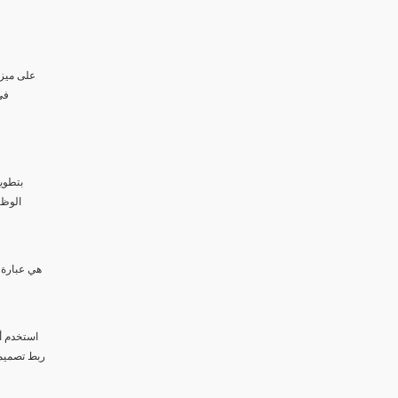
في
استخدم أد