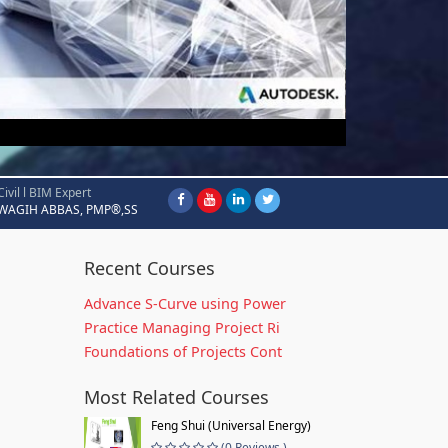
Civil l BIM Expert
WAGIH ABBAS, PMP®,SS
Recent Courses
Advance S-Curve using Power
Practice Managing Project Ri
Foundations of Projects Cont
Most Related Courses
Feng Shui (Universal Energy)
(0 Reviews )