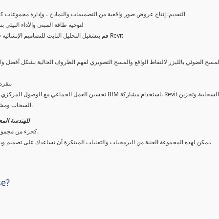
• التقديم: إنتاج عروض صور واقعية من التصميمات والنماذج ، وإدارة مجموعا
• Autodesk® Insight: استخدم هذا البرنامج المساعد Revit لتوجيه طاقة المبنى و
• Autodesk® Structural Analysis for Revit: قم بتشغيل التحليل الثابت للتصاميم الإنشائية في السحابة مباشرة من Revit
• Autodesk® Revit Live: إنشاء 
السحاب ومشاركة الملفات ومراجعة التصميم وأدوات الاتصال لجميع أصحاب المصلحة.
اشترك في Revit كجزء من مجمو
احصل على Revit كجزء من مجموعة برامج لتصميم المباني والبنية التحتية المدنية والبناء.
يمكن لهذه المجموعة الغنية من البرمجيات والتقنيات المبتكرة أن تساعدك على تصميم وبناء وتصميم وبناء مشاريع بنية تحتية مدنية عالية الجودة وأكثر قابلية للتنبؤ.
se?