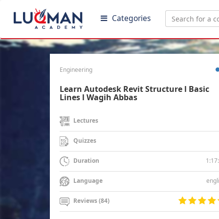
Categories
Engineering
Learn Autodesk Revit Structure l Basic
Lines l Wagih Abbas
Lectures
Quizzes
1:17
Duration
engl
Language
Reviews (84)