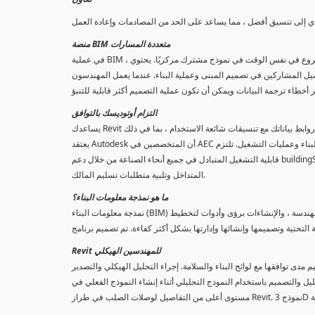
منصة BIM متعددة المسارات
في عملية BIM ، يمكن لأعضاء الفريق المتعددين العمل على نفس المشروع في نفس الوقت في نموذج مشترك مركزيًا. يحتوي Revit على ميزات لجميع التخصصات المشاركة
ل المشاركين في تصميم المبنى وعملية البناء. عندما يعمل المهندسون
التزام أوتوديسك بالتوافق
يعتقد Autodesk أن المتخصصين في AEC يحتاجون إلى استخدام أي تطبيق من أي بائع في أي مرحلة من مراحل التصميم والبناء وعمليات التشغيل. تلتزم Autodesk بتطوير
قابلية التشغيل المتبادل في جميع أنحاء الصناعة من خلال دعم buildingSMART Interational ومع Revit الوظائف الإضافية التي تعزز قدرتك على الامتثال لمعايير التشغيل
المتداخل وتلبية متطلبات تسليم المالك.
ما هو نمذجة معلومات البناء؟
نمذجة معلومات البناء (BIM) هي عبارة عن عملية ذكية تعتمد على النموذج ثلاثي الأبعاد تعمل على تزويد المتخصصين في الهندسة ، والهندسة ، والإنشاءات برؤى وأدوات لتخطيط
Revit للمهندسين الهيكلي
 مدى توافقها مع لوائح البناء والسلامة. إجراء التحليل الهيكلي والتصدير
ستخدام النموذج التحليلي أثناء إنشاء النموذج الفعلي في Revit. ربط تصميم الصلب وتفصيل سير العمل. قم بتحديد هدف التصميم للحصول على