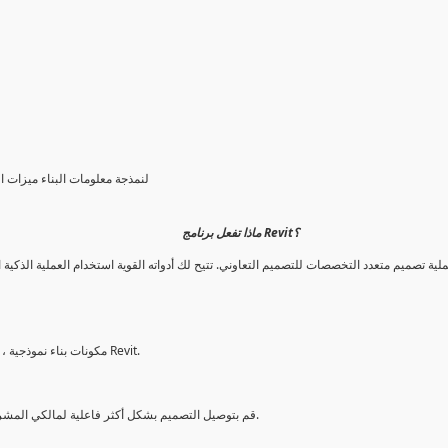
يتضمن برنامج Revit لنمذجة معلومات الب
ماذا تفعل برنامج Revit؟
مكونات بناء نموذجية ، وتحلّل الأنظمة والهياكل وتحاكيها ، وتعيد التصاميم. توليد وثائق من نماذج Revit.
قم بتوصيل التصميم بشكل أكثر فاعلية لمالكي المشروع وأعضاء الفريق باستخدام نماذج لإنشاء صور ثلاثية الأبعاد عالية التأثير.