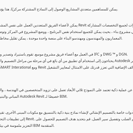
يمكن للمساهمين متعددي المشاريع الوصول إلى النماذج المشتركة مركزيًا. هذا يؤدي إلى تنسيق أفضل ، مما يساعد على الحد من المصادمات وإعادة العمل.
 مشروع بناء ، بحيث يمكن للجميع استخدام نفس البرنامج ، ووضع المشروع في المركز وتوصي
المعماريون والمهندسون ومهندسو البناء على منصة واحدة موحدة ، يمكن تقليل مخاطر أخطاء ترجمة البيانات ويمكن أن تكون عملية التصميم أكثر قابلية للتنبؤ.
يساعدك Revit في العمل مع أعضاء فريق مشروع موسع. تقوم باستيراد وتصدير وروابط بياناتك مع تنسيقات شائعة الاستخدام ، بما في ذلك IFC و DWG ™ و DGN.
المباني والبنية التحتية وتصميمها وإنشائها وإدارتها بشكل أكثر كفاءة. تم تصميم برنامج Autodesk Revit خصيصًا لـ BIM.
وات خاصة بالتصميم الإنشائي لإنشاء نماذج بنية ذكية بالتنسيق مع مكونات المبنى الأخرى. تقييم
إلى تطبيقات التحليل والتصميم با
مستوى أعلى من التفاصيل لوصلات الصلب في طراز Revit. نموذج 3D التعزيز ملموسة في بيئة BIM المتقدمة.