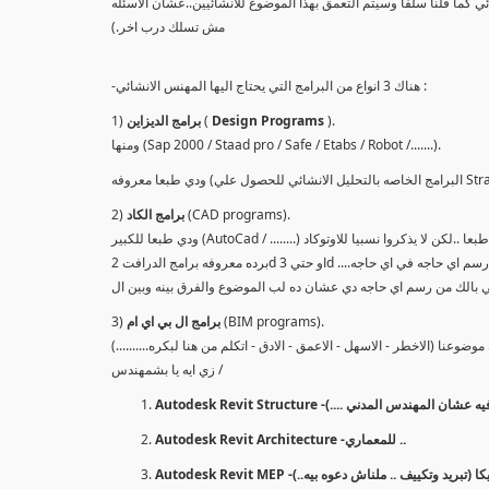
 كما قلنا سلفا وسيتم التعمق بهذا الموضوع للانشائيين..عشان الاسئله
مش تسلك درب اخر.)
-هناك 3 انواع من البرامج التي يحتاج اليها المهنس الانشائي :
).
Design Programs
(
برامج الديزاين
1)
ومنها (Sap 2000 / Staad pro / Safe / Etabs / Robot /.......).
(CAD programs).
برامج الكاد
2)
...برامج خاصه بالرسم ...رسم اي حاجه في اي حاجه
(BIM programs).
برامج ال بي اي ام
3)
زي ايه يا بشمهندس /
ه اللي هندوس فيه عشان المهندس المدني ....)
Autodesk Revit Architecture -للمعماري ..
A -خاص لميكانيكا (تبريد وتكييف .. ملناش دعوه بيه..)