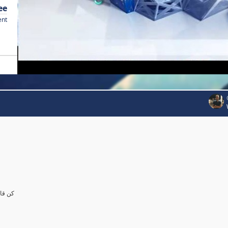
ee
ent
كن قاد