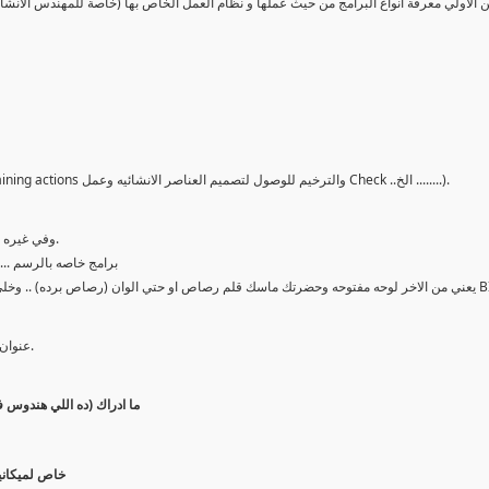
 الاولي معرفة انواع البرامج من حيث عملها و نظام العمل الخاص بها (خاصة للمهندس الانشائي
ودي طبعا معروفه (البرامج الخاصه بالتحليل الانشائي للحصول علي Straining actions والترخيم للوصول لتصميم العناصر الانشائيه وعمل Check ..الخ ........).
ودي طبعا للكبير (AutoCad / ........) وفي غيره طبعا ..لكن لا يذكروا نسبيا للاوتوكاد.
برده معروفه برامج الدرافت 2d او حتي 3d .
اي حاجه دي عشان ده لب الموضوع والفرق بينه وبين ال BIM .
عنوان موضوعنا (الاخطر - الاسهل - الاعمق - الادق - اتكلم من هنا لبكره..........).
Autodesk Revit Structure -ما ادراك (د
utodesk Revit MEP