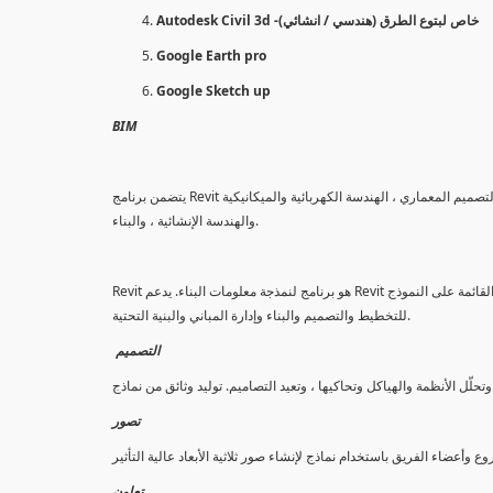
Autodesk Civil 3d -خاص لبتوع الطرق (هندسي / انشائي)
Google Earth pro
Google Sketch up
BIM
ناء ميزات التصميم المعماري ، الهندسة الكهربائية والميكانيكية
والهندسة الإنشائية ، والبناء.
Revit هو برنامج لنمذجة معلومات البناء. يدعم Revit عملية تصميم متعدد التخصصات للتصميم التعاوني. تتيح لك أدواته القوية استخدام العملية الذكية القائمة على النموذج
للتخطيط والتصميم والبناء وإدارة المباني والبنية التحتية.
التصميم
تصور
تعاون