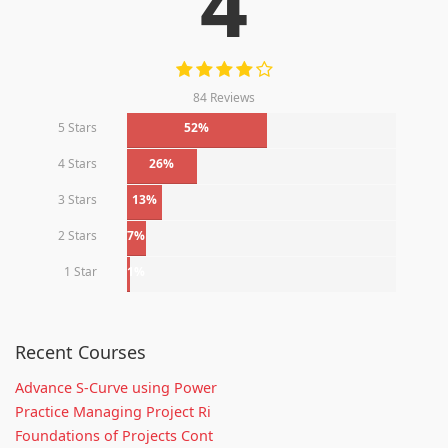
4
84 Reviews
5 Stars
52%
4 Stars
26%
3 Stars
13%
2 Stars
7%
1 Star
1%
Recent Courses
Advance S-Curve using Power
Practice Managing Project Ri
Foundations of Projects Cont