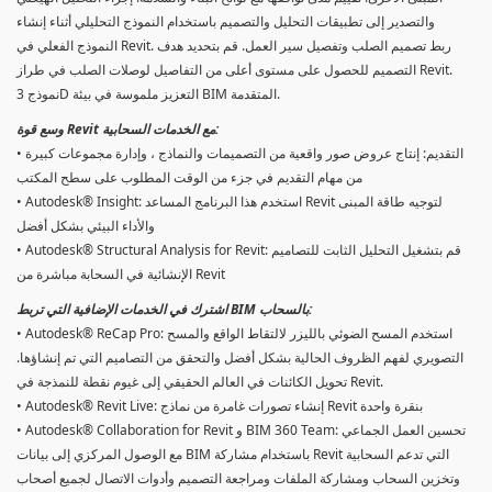
والتصدير إلى تطبيقات التحليل والتصميم باستخدام النموذج التحليلي أثناء إنشاء
النموذج الفعلي في Revit. ربط تصميم الصلب وتفصيل سير العمل. قم بتحديد هدف
التصميم للحصول على مستوى أعلى من التفاصيل لوصلات الصلب في طراز Revit.
نموذج 3D التعزيز ملموسة في بيئة BIM المتقدمة.
وسع قوة Revit مع الخدمات السحابية:
• التقديم: إنتاج عروض صور واقعية من التصميمات والنماذج ، وإدارة مجموعات كبيرة
من مهام التقديم في جزء من الوقت المطلوب على سطح المكتب
• Autodesk® Insight: استخدم هذا البرنامج المساعد Revit لتوجيه طاقة المبنى
والأداء البيئي بشكل أفضل
• Autodesk® Structural Analysis for Revit: قم بتشغيل التحليل الثابت للتصاميم
الإنشائية في السحابة مباشرة من Revit
اشترك في الخدمات الإضافية التي تربط BIM بالسحاب:
• Autodesk® ReCap Pro: استخدم المسح الضوئي بالليزر لالتقاط الواقع والمسح
التصويري لفهم الظروف الحالية بشكل أفضل والتحقق من التصاميم التي تم إنشاؤها.
تحويل الكائنات في العالم الحقيقي إلى غيوم نقطة للنمذجة في Revit.
• Autodesk® Revit Live: إنشاء تصورات غامرة من نماذج Revit بنقرة واحدة
• Autodesk® Collaboration for Revit و BIM 360 Team: تحسين العمل الجماعي
مع الوصول المركزي إلى بيانات BIM باستخدام مشاركة Revit التي تدعم السحابية
وتخزين السحاب ومشاركة الملفات ومراجعة التصميم وأدوات الاتصال لجميع أصحاب