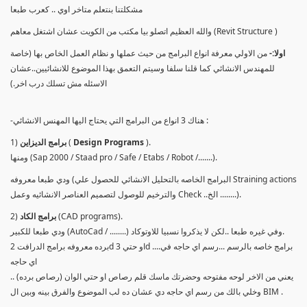
مشكلتنا بنتعلم متاخر اوي .. كعرب طبعا
والله العظيم اتصلو بيا مكتب من الكويت عشان اشتغل معاهم (Revit Structure )
اولا:-
من الاولي معرفة انواع البرامج من حيث عملها و نظام العمل الخاص بها (خاصة
للمهندس الانشائي كما قلنا سلفا وسيتم التعمق بهذا الموضوع للانشائيين..عشان
الاسئله مش تسلك درب اخر.)
-هناك 3 انواع من البرامج التي يحتاج اليها المهنس الانشائي :
).
Design Programs
(
برامج الديزاين
1)
ومنها (Sap 2000 / Staad pro / Safe / Etabs / Robot /.......).
ودي طبعا معروفه (البرامج الخاصه بالتحليل الانشائي للحصول علي Straining actions
والترخيم للوصول لتصميم العناصر الانشائيه وعمل Check ..الخ ........).
(CAD programs).
برامج الكاد
2)
ودي طبعا للكبير (AutoCad / ........) وفي غيره طبعا ..لكن لا يذكروا نسبيا للاوتوكاد.
برده معروفه برامج الدرافت 2d او حتي 3d ....برامج خاصه بالرسم ...رسم اي حاجه في
اي حاجه
يعني من الاخر لوحه مفتوحه وحضرتك ماسك قلم رصاص او حتي الوان (رصاص برده) ..
وخلي بالك من رسم اي حاجه دي عشان ده لب الموضوع والفرق بينه وبين ال BIM .