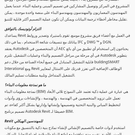
المشروع في المركز وتوصيل المشاركين في تصميم المبنى وعملية البناء. عندما يعمل
المهندسون المعماريون والمهندسون ومهندسو البناء على منصة واحدة موحدة ، يمكن
تقليل مخاطر أخطاء ترجمة البيانات ويمكن أن تكون عملية التصميم أكثر قابلية للتنبؤ.
التزام أوتوديسك بالتوافق
يساعدك Revit في العمل مع أعضاء فريق مشروع موسع. تقوم باستيراد وتصدير وروابط
بياناتك مع تنسيقات شائعة الاستخدام ، بما في ذلك IFC و DWG ™ و DGN.
يعتقد Autodesk أن المتخصصين في AEC يحتاجون إلى استخدام أي تطبيق من أي بائع
في أي مرحلة من مراحل التصميم والبناء وعمليات التشغيل. تلتزم Autodesk بتطوير
قابلية التشغيل المتبادل في جميع أنحاء الصناعة من خلال دعم buildingSMART
Interational ومع Revit الوظائف الإضافية التي تعزز قدرتك على الامتثال لمعايير
التشغيل المتداخل وتلبية متطلبات تسليم المالك.
ما هو نمذجة معلومات البناء؟
نمذجة معلومات البناء (BIM) هي عبارة عن عملية ذكية تعتمد على النموذج ثلاثي الأبعاد
تعمل على تزويد المتخصصين في الهندسة ، والهندسة ، والإنشاءات برؤى وأدوات
لتخطيط المباني والبنية التحتية وتصميمها وإنشائها وإدارتها بشكل أكثر كفاءة. تم
تصميم برنامج Autodesk Revit خصيصًا لـ BIM.
Revit للمهندسين الهيكلي
استخدم أدوات خاصة بالتصميم الإنشائي لإنشاء نماذج بنية ذكية بالتنسيق مع مكونات
المبنى الأخرى. تقييم مدى توافقها مع لوائح البناء والسلامة. إجراء التحليل الهيكلي