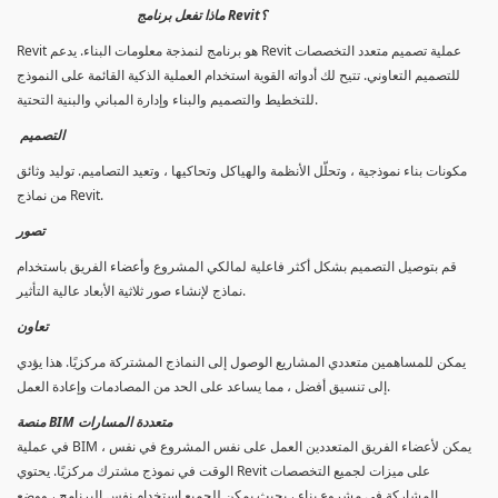
ماذا تفعل برنامج Revit؟
Revit هو برنامج لنمذجة معلومات البناء. يدعم Revit عملية تصميم متعدد التخصصات
للتصميم التعاوني. تتيح لك أدواته القوية استخدام العملية الذكية القائمة على النموذج
للتخطيط والتصميم والبناء وإدارة المباني والبنية التحتية.
التصميم
مكونات بناء نموذجية ، وتحلّل الأنظمة والهياكل وتحاكيها ، وتعيد التصاميم. توليد وثائق
من نماذج Revit.
تصور
قم بتوصيل التصميم بشكل أكثر فاعلية لمالكي المشروع وأعضاء الفريق باستخدام
نماذج لإنشاء صور ثلاثية الأبعاد عالية التأثير.
تعاون
يمكن للمساهمين متعددي المشاريع الوصول إلى النماذج المشتركة مركزيًا. هذا يؤدي
إلى تنسيق أفضل ، مما يساعد على الحد من المصادمات وإعادة العمل.
منصة BIM متعددة المسارات
في عملية BIM ، يمكن لأعضاء الفريق المتعددين العمل على نفس المشروع في نفس
الوقت في نموذج مشترك مركزيًا. يحتوي Revit على ميزات لجميع التخصصات
المشاركة في مشروع بناء ، بحيث يمكن للجميع استخدام نفس البرنامج ، ووضع