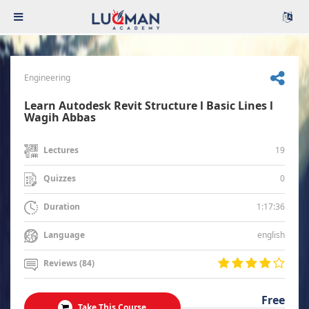
Engineering
Learn Autodesk Revit Structure l Basic Lines l
Wagih Abbas
19
Lectures
0
Quizzes
1:17:36
Duration
english
Language
Reviews (84)
Free
Take This Course