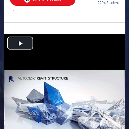
2294 Student
.
Play
Video