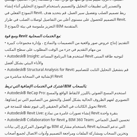
والتصدير إلى تطبيقات التحليل والتصميم باستخدام النموذج التحليلي أثناء إنشاء
النموذج الفعلي في Revit. ربط تصميم الصلب وتفصيل سير العمل. قم بتحديد هدف
التصميم للحصول على مستوى أعلى من التفاصيل لوصلات الصلب في طراز Revit.
نموذج 3D التعزيز ملموسة في بيئة BIM المتقدمة.
وسع قوة Revit مع الخدمات السحابية:
• التقديم: إنتاج عروض صور واقعية من التصميمات والنماذج ، وإدارة مجموعات كبيرة
من مهام التقديم في جزء من الوقت المطلوب على سطح المكتب
• Autodesk® Insight: استخدم هذا البرنامج المساعد Revit لتوجيه طاقة المبنى
والأداء البيئي بشكل أفضل
• Autodesk® Structural Analysis for Revit: قم بتشغيل التحليل الثابت للتصاميم
الإنشائية في السحابة مباشرة من Revit
اشترك في الخدمات الإضافية التي تربط BIM بالسحاب:
• Autodesk® ReCap Pro: استخدم المسح الضوئي بالليزر لالتقاط الواقع والمسح
التصويري لفهم الظروف الحالية بشكل أفضل والتحقق من التصاميم التي تم إنشاؤها.
تحويل الكائنات في العالم الحقيقي إلى غيوم نقطة للنمذجة في Revit.
• Autodesk® Revit Live: إنشاء تصورات غامرة من نماذج Revit بنقرة واحدة
• Autodesk® Collaboration for Revit و BIM 360 Team: تحسين العمل الجماعي
مع الوصول المركزي إلى بيانات BIM باستخدام مشاركة Revit التي تدعم السحابية
وتخزين السحاب ومشاركة الملفات ومراجعة التصميم وأدوات الاتصال لجميع أصحاب