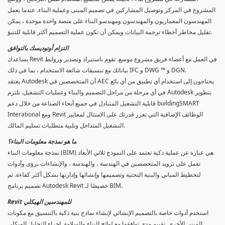
المشروع في المركز وتوصيل المشاركين في تصميم المبنى وعملية البناء. عندما يعمل
المهندسون المعماريون والمهندسون ومهندسو البناء على منصة واحدة موحدة ، يمكن
تقليل مخاطر أخطاء ترجمة البيانات ويمكن أن تكون عملية التصميم أكثر قابلية للتنبؤ.
التزام أوتوديسك بالتوافق
يساعدك Revit في العمل مع أعضاء فريق مشروع موسع. تقوم باستيراد وتصدير وروابط
بياناتك مع تنسيقات شائعة الاستخدام ، بما في ذلك IFC و DWG ™ و DGN.
يعتقد Autodesk أن المتخصصين في AEC يحتاجون إلى استخدام أي تطبيق من أي بائع
في أي مرحلة من مراحل التصميم والبناء وعمليات التشغيل. تلتزم Autodesk بتطوير
قابلية التشغيل المتبادل في جميع أنحاء الصناعة من خلال دعم buildingSMART
Interational ومع Revit الوظائف الإضافية التي تعزز قدرتك على الامتثال لمعايير
التشغيل المتداخل وتلبية متطلبات تسليم المالك.
ما هو نمذجة معلومات البناء؟
نمذجة معلومات البناء (BIM) هي عبارة عن عملية ذكية تعتمد على النموذج ثلاثي الأبعاد
تعمل على تزويد المتخصصين في الهندسة ، والهندسة ، والإنشاءات برؤى وأدوات
لتخطيط المباني والبنية التحتية وتصميمها وإنشائها وإدارتها بشكل أكثر كفاءة. تم
تصميم برنامج Autodesk Revit خصيصًا لـ BIM.
Revit للمهندسين الهيكلي
استخدم أدوات خاصة بالتصميم الإنشائي لإنشاء نماذج بنية ذكية بالتنسيق مع مكونات
المبنى الأخرى. تقييم مدى توافقها مع لوائح البناء والسلامة. إجراء التحليل الهيكلي