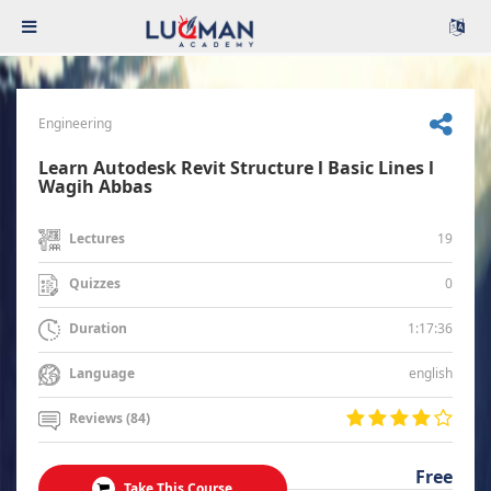
Engineering
Learn Autodesk Revit Structure l Basic Lines l
Wagih Abbas
19
Lectures
0
Quizzes
1:17:36
Duration
english
Language
Reviews (84)
Free
Take This Course