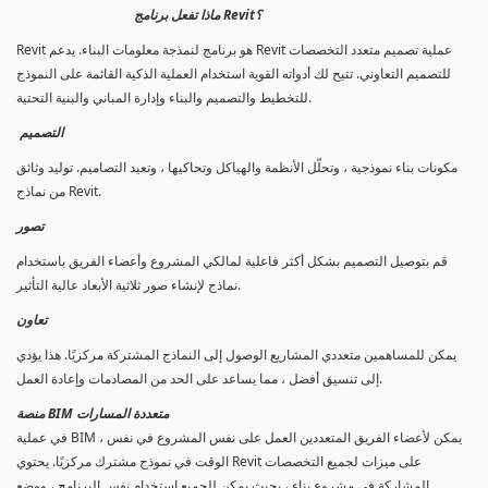
ماذا تفعل برنامج Revit؟
Revit هو برنامج لنمذجة معلومات البناء. يدعم Revit عملية تصميم متعدد التخصصات
للتصميم التعاوني. تتيح لك أدواته القوية استخدام العملية الذكية القائمة على النموذج
للتخطيط والتصميم والبناء وإدارة المباني والبنية التحتية.
التصميم
مكونات بناء نموذجية ، وتحلّل الأنظمة والهياكل وتحاكيها ، وتعيد التصاميم. توليد وثائق
من نماذج Revit.
تصور
قم بتوصيل التصميم بشكل أكثر فاعلية لمالكي المشروع وأعضاء الفريق باستخدام
نماذج لإنشاء صور ثلاثية الأبعاد عالية التأثير.
تعاون
يمكن للمساهمين متعددي المشاريع الوصول إلى النماذج المشتركة مركزيًا. هذا يؤدي
إلى تنسيق أفضل ، مما يساعد على الحد من المصادمات وإعادة العمل.
منصة BIM متعددة المسارات
في عملية BIM ، يمكن لأعضاء الفريق المتعددين العمل على نفس المشروع في نفس
الوقت في نموذج مشترك مركزيًا. يحتوي Revit على ميزات لجميع التخصصات
المشاركة في مشروع بناء ، بحيث يمكن للجميع استخدام نفس البرنامج ، ووضع