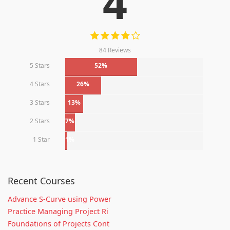
4
84 Reviews
5 Stars
52%
4 Stars
26%
3 Stars
13%
2 Stars
7%
1 Star
1%
Recent Courses
Advance S-Curve using Power
Practice Managing Project Ri
Foundations of Projects Cont