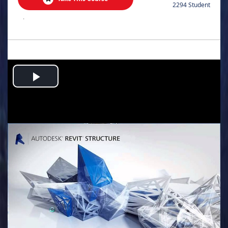
2294 Student
.
Play
Video