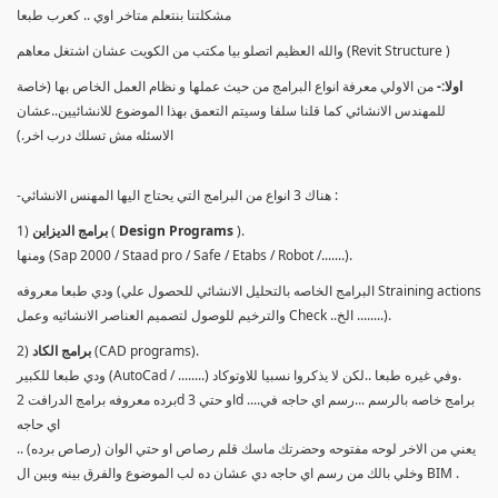
مشكلتنا بنتعلم متاخر اوي .. كعرب طبعا
والله العظيم اتصلو بيا مكتب من الكويت عشان اشتغل معاهم (Revit Structure )
اولا:-
من الاولي معرفة انواع البرامج من حيث عملها و نظام العمل الخاص بها (خاصة
للمهندس الانشائي كما قلنا سلفا وسيتم التعمق بهذا الموضوع للانشائيين..عشان
الاسئله مش تسلك درب اخر.)
-هناك 3 انواع من البرامج التي يحتاج اليها المهنس الانشائي :
).
Design Programs
(
برامج الديزاين
1)
ومنها (Sap 2000 / Staad pro / Safe / Etabs / Robot /.......).
ودي طبعا معروفه (البرامج الخاصه بالتحليل الانشائي للحصول علي Straining actions
والترخيم للوصول لتصميم العناصر الانشائيه وعمل Check ..الخ ........).
(CAD programs).
برامج الكاد
2)
ودي طبعا للكبير (AutoCad / ........) وفي غيره طبعا ..لكن لا يذكروا نسبيا للاوتوكاد.
برده معروفه برامج الدرافت 2d او حتي 3d ....برامج خاصه بالرسم ...رسم اي حاجه في
اي حاجه
يعني من الاخر لوحه مفتوحه وحضرتك ماسك قلم رصاص او حتي الوان (رصاص برده) ..
وخلي بالك من رسم اي حاجه دي عشان ده لب الموضوع والفرق بينه وبين ال BIM .