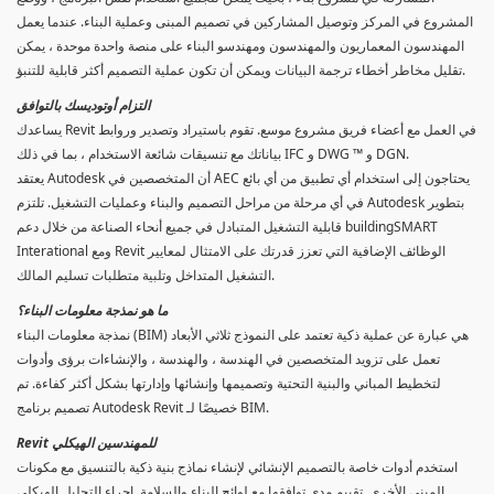
المشروع في المركز وتوصيل المشاركين في تصميم المبنى وعملية البناء. عندما يعمل
المهندسون المعماريون والمهندسون ومهندسو البناء على منصة واحدة موحدة ، يمكن
تقليل مخاطر أخطاء ترجمة البيانات ويمكن أن تكون عملية التصميم أكثر قابلية للتنبؤ.
التزام أوتوديسك بالتوافق
يساعدك Revit في العمل مع أعضاء فريق مشروع موسع. تقوم باستيراد وتصدير وروابط
بياناتك مع تنسيقات شائعة الاستخدام ، بما في ذلك IFC و DWG ™ و DGN.
يعتقد Autodesk أن المتخصصين في AEC يحتاجون إلى استخدام أي تطبيق من أي بائع
في أي مرحلة من مراحل التصميم والبناء وعمليات التشغيل. تلتزم Autodesk بتطوير
قابلية التشغيل المتبادل في جميع أنحاء الصناعة من خلال دعم buildingSMART
Interational ومع Revit الوظائف الإضافية التي تعزز قدرتك على الامتثال لمعايير
التشغيل المتداخل وتلبية متطلبات تسليم المالك.
ما هو نمذجة معلومات البناء؟
نمذجة معلومات البناء (BIM) هي عبارة عن عملية ذكية تعتمد على النموذج ثلاثي الأبعاد
تعمل على تزويد المتخصصين في الهندسة ، والهندسة ، والإنشاءات برؤى وأدوات
لتخطيط المباني والبنية التحتية وتصميمها وإنشائها وإدارتها بشكل أكثر كفاءة. تم
تصميم برنامج Autodesk Revit خصيصًا لـ BIM.
Revit للمهندسين الهيكلي
استخدم أدوات خاصة بالتصميم الإنشائي لإنشاء نماذج بنية ذكية بالتنسيق مع مكونات
المبنى الأخرى. تقييم مدى توافقها مع لوائح البناء والسلامة. إجراء التحليل الهيكلي