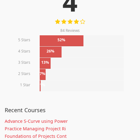
4
84 Reviews
5 Stars
52%
4 Stars
26%
3 Stars
13%
2 Stars
7%
1 Star
1%
Recent Courses
Advance S-Curve using Power
Practice Managing Project Ri
Foundations of Projects Cont