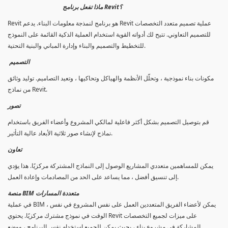
ماذا تفعل برنامج Revit؟
Revit هو برنامج لنمذجة معلومات البناء. يدعم Revit عملية تصميم متعدد التخصصات
للتصميم التعاوني. تتيح لك أدواته القوية استخدام العملية الذكية القائمة على النموذج
للتخطيط والتصميم والبناء وإدارة المباني والبنية التحتية.
التصميم
مكونات بناء نموذجية ، وتحلّل الأنظمة والهياكل وتحاكيها ، وتعيد التصاميم. توليد وثائق
من نماذج Revit.
تصور
قم بتوصيل التصميم بشكل أكثر فاعلية لمالكي المشروع وأعضاء الفريق باستخدام
نماذج لإنشاء صور ثلاثية الأبعاد عالية التأثير.
تعاون
يمكن للمساهمين متعددي المشاريع الوصول إلى النماذج المشتركة مركزيًا. هذا يؤدي
إلى تنسيق أفضل ، مما يساعد على الحد من المصادمات وإعادة العمل.
منصة BIM متعددة المسارات
في عملية BIM ، يمكن لأعضاء الفريق المتعددين العمل على نفس المشروع في نفس
الوقت في نموذج مشترك مركزيًا. يحتوي Revit على ميزات لجميع التخصصات
المشاركة في مشروع بناء ، بحيث يمكن للجميع استخدام نفس البرنامج ، ووضع