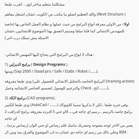
مشكلتنا بنتعلم متاخر اوي .. كعرب طبعا
والله العظيم اتصلو بيا مكتب من الكويت عشان اشتغل معاهم (Revit Structure )
اولا:-
من الاولي معرفة انواع البرامج من حيث عملها و نظام العمل الخاص بها (خاصة
للمهندس الانشائي كما قلنا سلفا وسيتم التعمق بهذا الموضوع للانشائيين..عشان
الاسئله مش تسلك درب اخر.)
-هناك 3 انواع من البرامج التي يحتاج اليها المهنس الانشائي :
).
Design Programs
(
برامج الديزاين
1)
ومنها (Sap 2000 / Staad pro / Safe / Etabs / Robot /.......).
ودي طبعا معروفه (البرامج الخاصه بالتحليل الانشائي للحصول علي Straining actions
والترخيم للوصول لتصميم العناصر الانشائيه وعمل Check ..الخ ........).
(CAD programs).
برامج الكاد
2)
ودي طبعا للكبير (AutoCad / ........) وفي غيره طبعا ..لكن لا يذكروا نسبيا للاوتوكاد.
برده معروفه برامج الدرافت 2d او حتي 3d ....برامج خاصه بالرسم ...رسم اي حاجه في
اي حاجه
يعني من الاخر لوحه مفتوحه وحضرتك ماسك قلم رصاص او حتي الوان (رصاص برده) ..
وخلي بالك من رسم اي حاجه دي عشان ده لب الموضوع والفرق بينه وبين ال BIM .