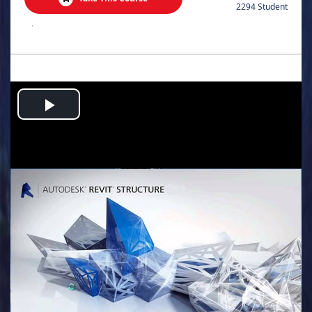
2294 Student
.
Play
Video