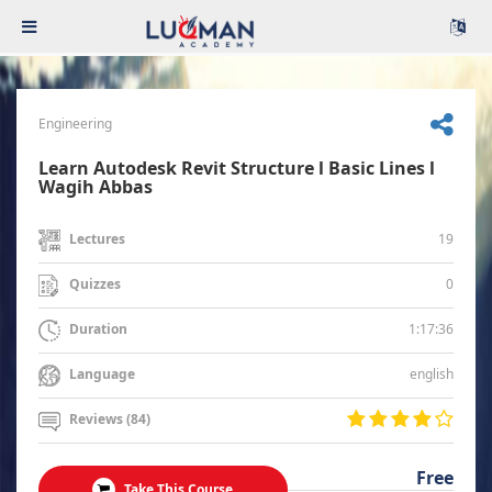
Engineering
Learn Autodesk Revit Structure l Basic Lines l
Wagih Abbas
19
Lectures
0
Quizzes
1:17:36
Duration
english
Language
Reviews (84)
Free
Take This Course