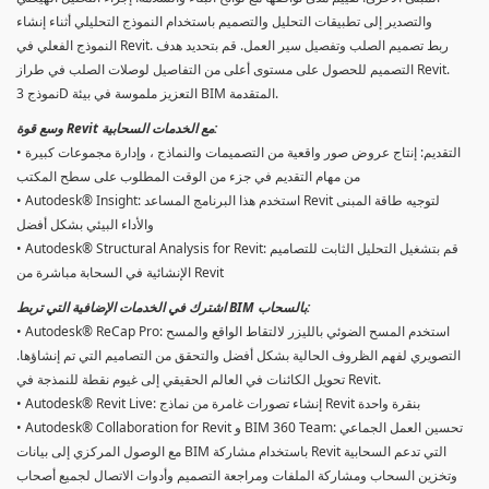
والتصدير إلى تطبيقات التحليل والتصميم باستخدام النموذج التحليلي أثناء إنشاء
النموذج الفعلي في Revit. ربط تصميم الصلب وتفصيل سير العمل. قم بتحديد هدف
التصميم للحصول على مستوى أعلى من التفاصيل لوصلات الصلب في طراز Revit.
نموذج 3D التعزيز ملموسة في بيئة BIM المتقدمة.
وسع قوة Revit مع الخدمات السحابية:
• التقديم: إنتاج عروض صور واقعية من التصميمات والنماذج ، وإدارة مجموعات كبيرة
من مهام التقديم في جزء من الوقت المطلوب على سطح المكتب
• Autodesk® Insight: استخدم هذا البرنامج المساعد Revit لتوجيه طاقة المبنى
والأداء البيئي بشكل أفضل
• Autodesk® Structural Analysis for Revit: قم بتشغيل التحليل الثابت للتصاميم
الإنشائية في السحابة مباشرة من Revit
اشترك في الخدمات الإضافية التي تربط BIM بالسحاب:
• Autodesk® ReCap Pro: استخدم المسح الضوئي بالليزر لالتقاط الواقع والمسح
التصويري لفهم الظروف الحالية بشكل أفضل والتحقق من التصاميم التي تم إنشاؤها.
تحويل الكائنات في العالم الحقيقي إلى غيوم نقطة للنمذجة في Revit.
• Autodesk® Revit Live: إنشاء تصورات غامرة من نماذج Revit بنقرة واحدة
• Autodesk® Collaboration for Revit و BIM 360 Team: تحسين العمل الجماعي
مع الوصول المركزي إلى بيانات BIM باستخدام مشاركة Revit التي تدعم السحابية
وتخزين السحاب ومشاركة الملفات ومراجعة التصميم وأدوات الاتصال لجميع أصحاب