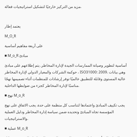
مزيد من التركيز خارجيًا لتشكيل استراتيجيات فعالة.
يعتمد إطار
M_O_R
على أربعة مفاهيم أساسية
■ M_o_R مبادئ
أساسية لتطوير وصيانة الممارسات الجيدة لإدارة المخاطر. يتم إطلاعهم على مبادئ
حوكمة الشركات والمعيار الدولي لإدارة المخاطر ، ISO31000: 2009. وهي بيانات
عالية المستوى وقابلة للتطبيق عالميًا توفر إرشادات للمنظمات أثناء تصميمها نهجًا
مناسبًا لإدارة المخاطر كجزء من ضوابطها الداخلية.
■ نهج M_o_R
يجب تكييف المبادئ واعتمادها لتناسب كل منظمة على حدة. يجب الاتفاق على نهج
المؤسسة تجاه المبادئ وتحديده ضمن سياسة إدارة المخاطر ودليل العملية
والاستراتيجيات.
■ عملية M_o_R