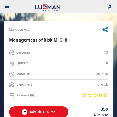
Management
Management of Risk M_O_R
13
Lectures
0
Quizzes
10:15:38
Duration
english
Language
Reviews (0)
35$
Take This Course
6 Student