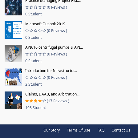
Practice Managing Project Risk...
(0 Reviews )
0 Student
Microsoft Outlook 2019
(0 Reviews )
0 Student
API610 centrifugal pumps & API...
(0 Reviews )
0 Student
Introduction for Infrastructur...
(0 Reviews )
2 Student
Claims, DAAB, and Arbitration...
(17 Reviews )
108 Student
Our Story
Terms Of Use
FAQ
Contact Us