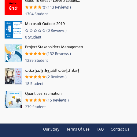
Good To Great - Level 5 Leader...
(113 Reviews )
1704 Student
Microsoft Outlook 2019
(0 Reviews )
0 Student
Project Stakeholders Managemen...
(132 Reviews )
1289 Student
إعداد كراسات الشروط والمواصفات
(2 Reviews )
18 Student
Quantities Estimation
(15 Reviews )
279 Student
Our Story
Terms Of Use
FAQ
Contact Us