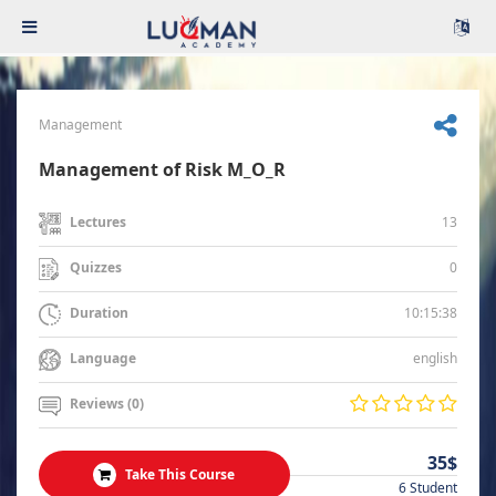
Management
Management of Risk M_O_R
13
Lectures
0
Quizzes
10:15:38
Duration
english
Language
Reviews (0)
35$
Take This Course
6 Student