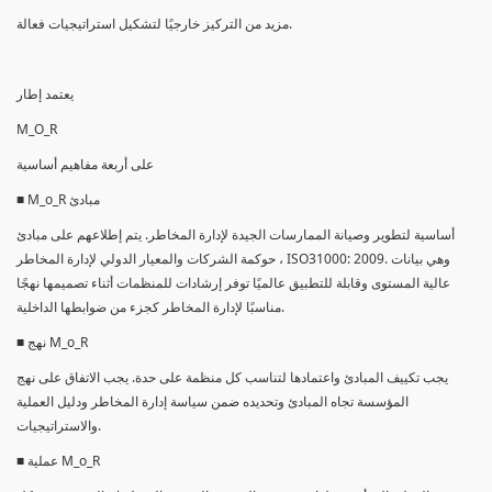
مزيد من التركيز خارجيًا لتشكيل استراتيجيات فعالة.
يعتمد إطار
M_O_R
على أربعة مفاهيم أساسية
■ M_o_R مبادئ
أساسية لتطوير وصيانة الممارسات الجيدة لإدارة المخاطر. يتم إطلاعهم على مبادئ
حوكمة الشركات والمعيار الدولي لإدارة المخاطر ، ISO31000: 2009. وهي بيانات
عالية المستوى وقابلة للتطبيق عالميًا توفر إرشادات للمنظمات أثناء تصميمها نهجًا
مناسبًا لإدارة المخاطر كجزء من ضوابطها الداخلية.
■ نهج M_o_R
يجب تكييف المبادئ واعتمادها لتناسب كل منظمة على حدة. يجب الاتفاق على نهج
المؤسسة تجاه المبادئ وتحديده ضمن سياسة إدارة المخاطر ودليل العملية
والاستراتيجيات.
■ عملية M_o_R