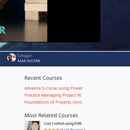
S.Project
ALAA SULTAN
Recent Courses
Advance S-Curve using Power
Practice Managing Project Ri
Foundations of Projects Cont
Most Related Courses
Cost Control using EVM
(16 Reviews )