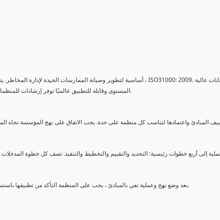
أساسية لتطوير وصيانة الممارسات الجيدة لإدارة المخاطر. يتم إطلاعهم على م
المستوى وقابلة للتطبيق عالميًا توفر إرشادات للمنظمات أثناء تصميمها نهجًا مناسبًا لإدارة المخاطر كجزء من ضوابطها الداخلية.
بعد وضع نهج وعملية تفي بالمبادئ ، يجب على المنظمة التأكد من تطبيقها باستمرار عبر المنظمة وأن تطبيقها يخضع للتحسين المستمر حتى تكون فعالة.