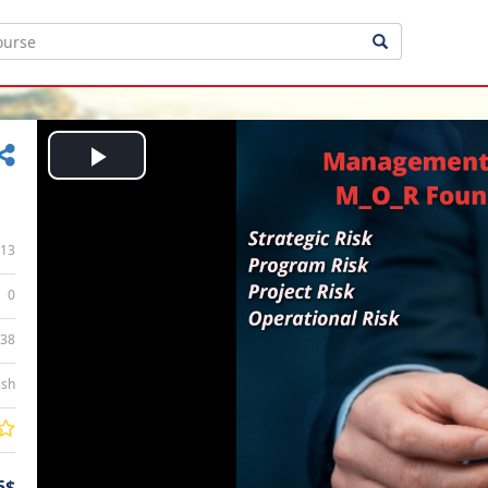
Play
Video
13
0
:38
ish
5$