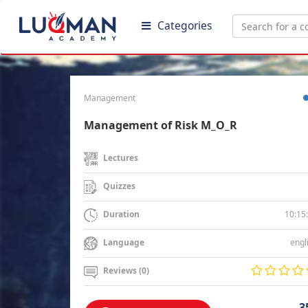
Categories
Management
Management of Risk M_O_R
Lectures
Quizzes
10:15
Duration
engl
Language
Reviews (0)
3