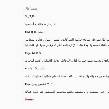
يعتمد إطار
M_O_R
على أربعة مفاهيم أساسية
■ M_o_R مبادئ
بادئ حوكمة الشركات والمعيار الدولي لإدارة المخاطر ، ISO31000: 2009. وهي بيانات عالية
■ نهج M_o_R
■ عملية M_o_R
■ تضمين ومراجعة M_o_R
More