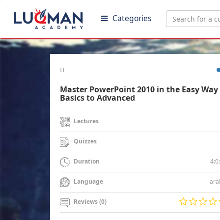
Categories
IT
Master PowerPoint 2010 in the Easy Way 
Basics to Advanced
Lectures
Quizzes
4:0
Duration
ara
Language
Reviews (0)