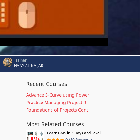
Trainer
HANY AL-NAJJAR
Recent Courses
Advance S-Curve using Power
Practice Managing Project Ri
Foundations of Projects Cont
Most Related Courses
Learn BMS in 2 Days and Level...
(10 Reviews )