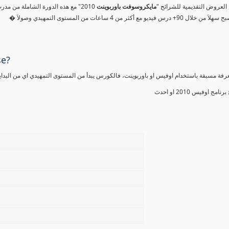
مج العروض التقديمية للشرائح
مايكروسوفت باوربوينت
درس فيديو مع أكثر من 4 ساعات من المستوى التمهيدي وصولاَ
se?
عرفة مسبقة باستخدام اوفيس او باوربوينت، فالكورس يبدأ من المستوى التمهيدي اي من البداي
ج اوفيس 2010 او احدث
%
%
%
%
%