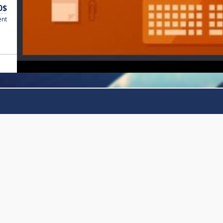
0$
ent