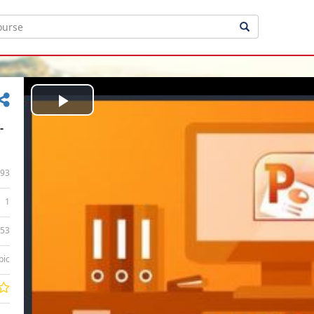
Play
-
Video
93
1
:53
bic