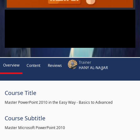
Trainer
Overview
Content
Reviews
HANY AL-NAJJAR
Course Title
Master PowerPoint 2010 in the Easy Way - Basics to Advanced
Course Subtitle
Master Microsoft PowerPoint 2010