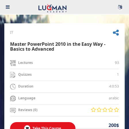
IT
Master PowerPoint 2010 in the Easy Way -
Basics to Advanced
93
Lectures
1
Quizzes
4:0:53
Duration
arabic
Language
Reviews (0)
200$
Take This Course