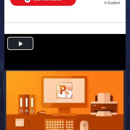
0 Student
.
Play
Video