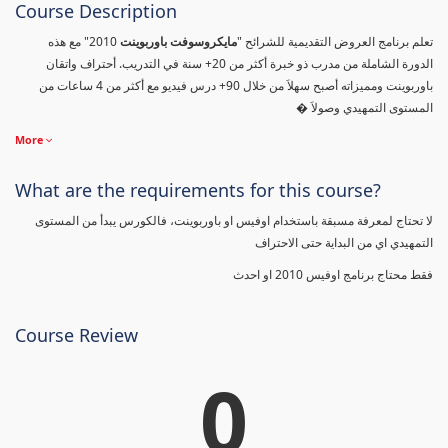
Course Description
تعلم برنامج العروض التقديمية للشرائح "
مايكروسوفت باوربوينت
2010" مع هذه
الدورة الشاملة من مدرب ذو خبرة أكثر من 20+ سنة في التدريب. أحتراف واتقان
باوربوينت ومميزاته أصبح سهلاَ من خلال 90+ درس فيديو مع أكثر من 4 ساعات من
المستوى التمهيدي وصولاَ �
More
What are the requirements for this course?
لا تحتاج لمعرفة مسبقة باستخدام اوفيس او باوربوينت، فالكورس يبدأ من المستوى
التمهيدي اي من البداية حتى الاحتراف
فقط محتاج برنامج اوفيس 2010 او احدث
Course Review
0