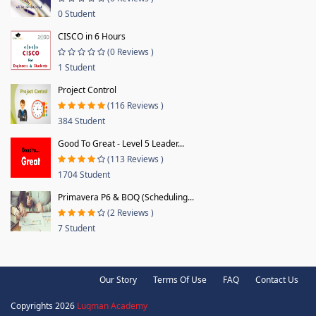
0 Student
CISCO in 6 Hours
(0 Reviews )
1 Student
Project Control
(116 Reviews )
384 Student
Good To Great - Level 5 Leader...
(113 Reviews )
1704 Student
Primavera P6 & BOQ (Scheduling...
(2 Reviews )
7 Student
Our Story
Terms Of Use
FAQ
Contact Us
Copyrights 2026
Luqman Academy