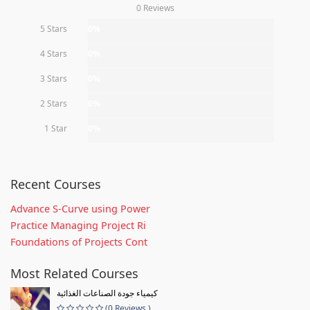
0 Reviews
5 Stars
0%
4 Stars
0%
3 Stars
0%
2 Stars
0%
1 Star
0%
Recent Courses
Advance S-Curve using Power
Practice Managing Project Ri
Foundations of Projects Cont
Most Related Courses
كيمياء جودة الصناعات الغذائية
(0 Reviews )