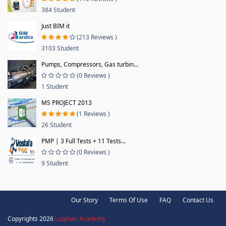
384 Student
Just BIM it
(213 Reviews )
3103 Student
Pumps, Compressors, Gas turbin...
(0 Reviews )
1 Student
MS PROJECT 2013
(1 Reviews )
26 Student
PMP | 3 Full Tests + 11 Tests...
(0 Reviews )
9 Student
Our Story
Terms Of Use
FAQ
Contact Us
Copyrights 2026
Luqman Academy