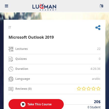
IT
Microsoft Outlook 2019
22
Lectures
0
Quizzes
4:26:36
Duration
arabic
Language
Reviews (0)
20$
Take This Course
0 Student