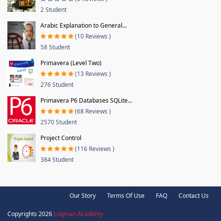
2 Student
Arabic Explanation to General...
(10 Reviews )
58 Student
Primavera (Level Two)
(13 Reviews )
276 Student
Primavera P6 Databases SQLite...
(68 Reviews )
2570 Student
Project Control
(116 Reviews )
384 Student
Our Story
Terms Of Use
FAQ
Contact Us
Copyrights 2026
Luqman Academy