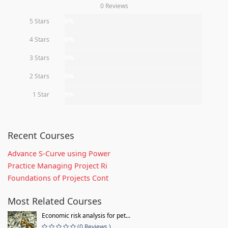
0 Reviews
5 Stars
0%
4 Stars
0%
3 Stars
0%
2 Stars
0%
1 Star
0%
Recent Courses
Advance S-Curve using Power
Practice Managing Project Ri
Foundations of Projects Cont
Most Related Courses
Economic risk analysis for pet...
(0 Reviews )