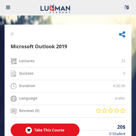
IT
Microsoft Outlook 2019
22
Lectures
0
Quizzes
4:26:36
Duration
arabic
Language
Reviews (0)
20$
Take This Course
0 Student