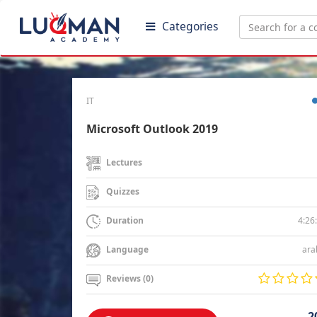
Categories
IT
Microsoft Outlook 2019
Lectures
Quizzes
4:26
Duration
ara
Language
Reviews (0)
2