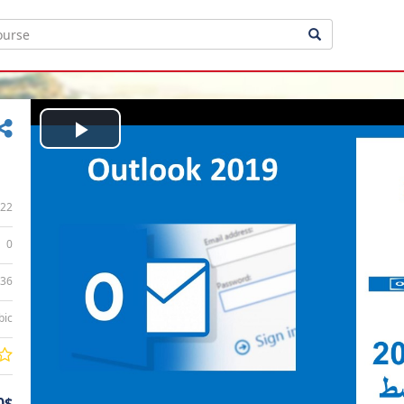
Play
Video
22
0
:36
bic
0$