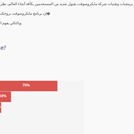
إن برنامج مايكروسوفت بروجكت يقوم بالتحكم بعمليات التنظيم والجدولة وحفظ الملفات والحسابات ال�
وبالتالي يقوم 
se?
70%
18%
%
%
%