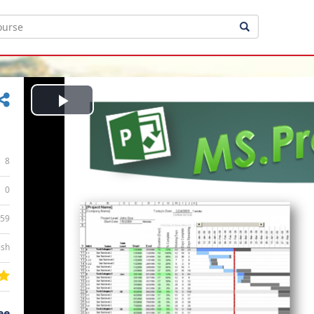
Play
Video
8
0
:59
ish
ee