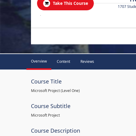
Take This Course
1707 Stud
.
Overview
Content
Reviews
Course Title
Microsoft Project (Level One)
Course Subtitle
Microsoft Project
Course Description