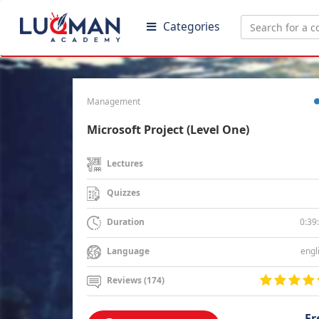
Categories
Management
Microsoft Project (Level One)
Lectures
Quizzes
0:39
Duration
engl
Language
Reviews (174)
Fr