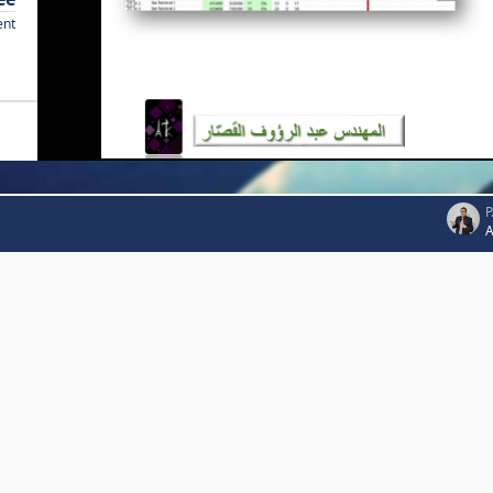
ent
P