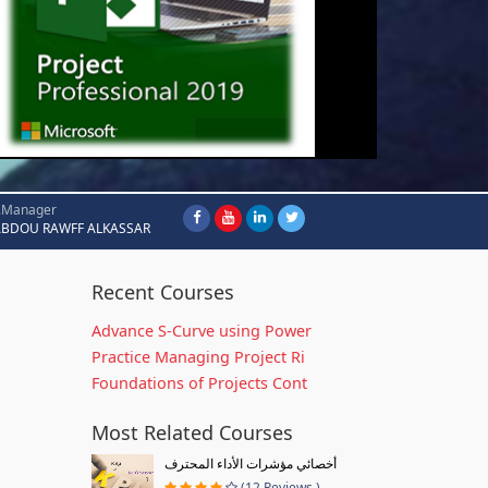
.Manager
ABDOU RAWFF ALKASSAR
Recent Courses
Advance S-Curve using Power
Practice Managing Project Ri
Foundations of Projects Cont
Most Related Courses
أخصائي مؤشرات الأداء المحترف
(12 Reviews )