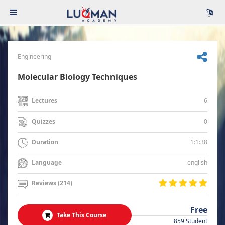
Engineering
Molecular Biology Techniques
6
Lectures
0
Quizzes
1:1:38
Duration
english
Language
Reviews (214)
Free
Take This Course
859 Student