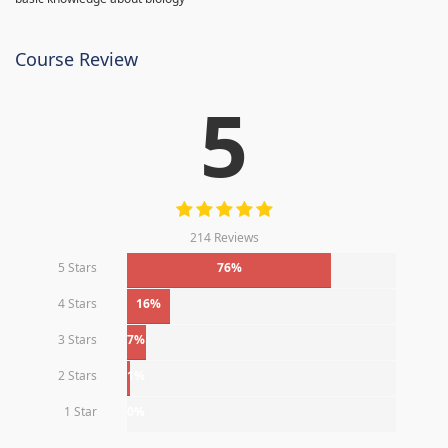
Course Review
5
214 Reviews
5 Stars
76%
4 Stars
16%
3 Stars
7%
2 Stars
1%
1 Star
0%