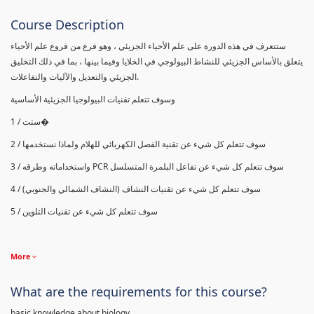
Course Description
ستتعرف في هذه الدورة على علم الأحياء الجزيئي ، وهو فرع من فروع علم الأحياء
يتعلق بالأساس الجزيئي للنشاط البيولوجي في الخلايا وفيما بينها ، بما في ذلك التخليق
الجزيئي والتعديل والآليات والتفاعلات.
وسوف تتعلم تقنيات البيولوجيا الجزيئية الأساسية
1 / ستت�
2 / سوف تتعلم كل شيء عن تقنية الفصل الكهربائي للهلام ولماذا نستخدمها
واستخداماته وطرقه
PCR
3 / سوف تتعلم كل شيء عن تفاعل البلمرة المتسلسل
4 / سوف تتعلم كل شيء عن تقنيات النشاف (النشاف الشمالي والجنوبي)
5 / سوف تتعلم كل شيء عن تقنيات التلوين
More
What are the requirements for this course?
basic knowledge about biology