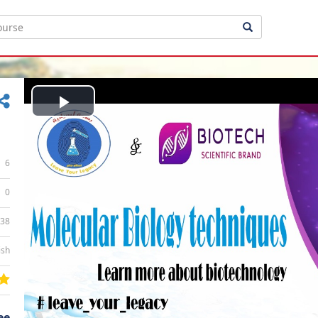
Play
Video
6
0
:38
ish
ee