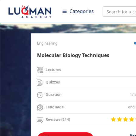
Categories
Engineering
Molecular Biology Techniques
Lectures
Quizzes
1:1
Duration
engl
Language
Reviews (214)
Fr