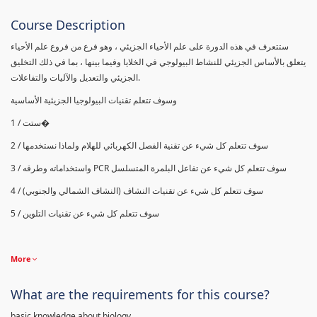
Course Description
ستتعرف في هذه الدورة على علم الأحياء الجزيئي ، وهو فرع من فروع علم الأحياء
يتعلق بالأساس الجزيئي للنشاط البيولوجي في الخلايا وفيما بينها ، بما في ذلك التخليق
الجزيئي والتعديل والآليات والتفاعلات.
وسوف تتعلم تقنيات البيولوجيا الجزيئية الأساسية
1 / ستت�
2 / سوف تتعلم كل شيء عن تقنية الفصل الكهربائي للهلام ولماذا نستخدمها
واستخداماته وطرقه
PCR
3 / سوف تتعلم كل شيء عن تفاعل البلمرة المتسلسل
4 / سوف تتعلم كل شيء عن تقنيات النشاف (النشاف الشمالي والجنوبي)
5 / سوف تتعلم كل شيء عن تقنيات التلوين
More
What are the requirements for this course?
basic knowledge about biology