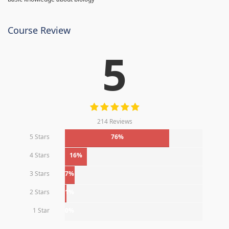
Course Review
5
214 Reviews
5 Stars
76%
4 Stars
16%
3 Stars
7%
2 Stars
1%
1 Star
0%