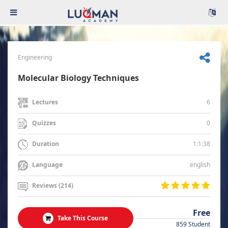
Engineering
Molecular Biology Techniques
6
Lectures
0
Quizzes
1:1:38
Duration
english
Language
Reviews (214)
Free
Take This Course
859 Student